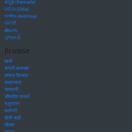
ಕನ್ನಡ (Kannada)
ଓଡିଆ (Odia)
অসমীয়া (Asomiya)
ਪੰਜਾਬੀ
తెలుగు
ગુજરાતી
Browse
खबरें
कंपनी समाचार
सफल किसान
साक्षात्कार
बागवानी
औषधीय फसलें
पशुपालन
मशीनरी
खेती-बाड़ी
मौसम