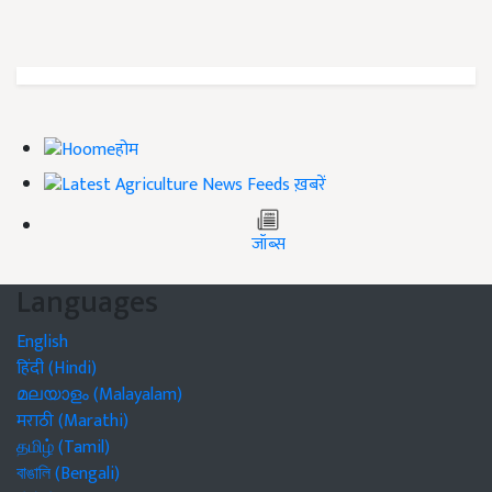
होम
ख़बरें
जॉब्स
Languages
English
हिंदी (Hindi)
മലയാളം (Malayalam)
मराठी (Marathi)
தமிழ் (Tamil)
বাঙালি (Bengali)