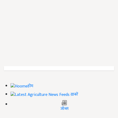
होम
ख़बरें
जॉब्स