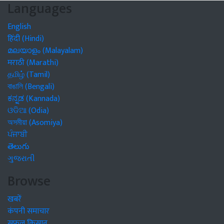
Languages
English
हिंदी (Hindi)
മലയാളം (Malayalam)
मराठी (Marathi)
தமிழ் (Tamil)
বাঙালি (Bengali)
ಕನ್ನಡ (Kannada)
ଓଡିଆ (Odia)
অসমীয়া (Asomiya)
ਪੰਜਾਬੀ
తెలుగు
ગુજરાતી
Browse
खबरें
कंपनी समाचार
सफल किसान