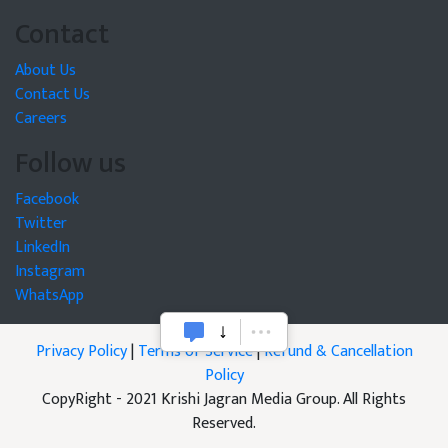
Contact
About Us
Contact Us
Careers
Follow us
Facebook
Twitter
LinkedIn
Instagram
WhatsApp
Privacy Policy
|
Terms of Service
|
Refund & Cancellation
Policy
CopyRight - 2021 Krishi Jagran Media Group. All Rights
Reserved.