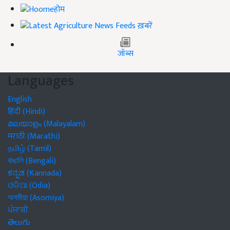
होम
ख़बरें
जॉब्स
Languages
English
हिंदी (Hindi)
മലയാളം (Malayalam)
मराठी (Marathi)
தமிழ் (Tamil)
বাঙালি (Bengali)
ಕನ್ನಡ (Kannada)
ଓଡିଆ (Odia)
অসমীয়া (Asomiya)
ਪੰਜਾਬੀ
తెలుగు