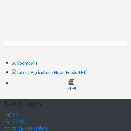
होम
ख़बरें
जॉब्स
Languages
English
हिंदी (Hindi)
മലയാളം (Malayalam)