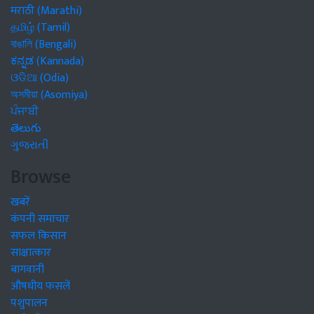
मराठी (Marathi)
தமிழ் (Tamil)
বাঙালি (Bengali)
ಕನ್ನಡ (Kannada)
ଓଡିଆ (Odia)
অসমীয়া (Asomiya)
ਪੰਜਾਬੀ
తెలుగు
ગુજરાતી
Browse
खबरें
कंपनी समाचार
सफल किसान
साक्षात्कार
बागवानी
औषधीय फसलें
पशुपालन