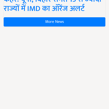
राज्यों में IMD का ऑरेंज अलर्ट
More News