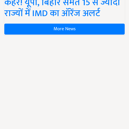
कहर! यूपी, बिहार समेत 15 से ज्यादा
राज्यों में IMD का ऑरेंज अलर्ट
More News