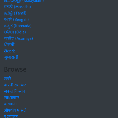
മലയാളം (Malayalam)
मराठी (Marathi)
தமிழ் (Tamil)
বাঙালি (Bengali)
ಕನ್ನಡ (Kannada)
ଓଡିଆ (Odia)
অসমীয়া (Asomiya)
ਪੰਜਾਬੀ
తెలుగు
ગુજરાતી
Browse
खबरें
कंपनी समाचार
सफल किसान
साक्षात्कार
बागवानी
औषधीय फसलें
पशुपालन