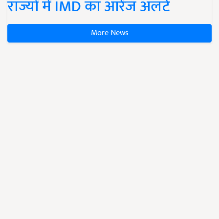
राज्यों में IMD का ऑरेंज अलर्ट
More News