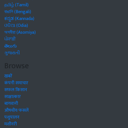
தமிழ் (Tamil)
বাঙালি (Bengali)
ಕನ್ನಡ (Kannada)
ଓଡିଆ (Odia)
অসমীয়া (Asomiya)
ਪੰਜਾਬੀ
తెలుగు
ગુજરાતી
Browse
खबरें
कंपनी समाचार
सफल किसान
साक्षात्कार
बागवानी
औषधीय फसलें
पशुपालन
मशीनरी