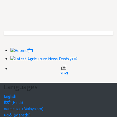
होम
ख़बरें
जॉब्स
Languages
English
हिंदी (Hindi)
മലയാളം (Malayalam)
मराठी (Marathi)