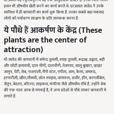
दरअसल वह रघुनाथपुरी में वह एक आयुर्वैदिक डॉक्टर है. उनके पिता नरूल
हसन भी औषधीय खेती करने का कार्य करते थे. दरअसल जावेद ने उनके
सानिध्य में ही बागवानी का कार्य शुरू किया है. उनका सबसे बड़ा मकसद
लोगों को पर्यावरण संरक्षण के प्रति जागरूक करना है.
ये पौधे
हैं
आकर्षण के केंद्र (These
plants are the center of
attraction)
मों जावेद की बागवानी में सफेद तुलसी, स्याह तुलसी, रूद्राक्ष, प्रह्लाद, बड़ी
और छोटी इलायची, दाल चीनी, दालचीनी, तेजपत्ता, आलू बुखारा, व्हाइट
जामुन, चेरी, सेब, नाशपाती, मैंगो स्टार, पपीता, आम, केला, अमरूद,
हरफरौली, खीरा,मौसमी, ऑल स्पाइस, जायफल, अंजीर, हींग, कागजीबेल,
जैतुन, बेदाना, कौराना, साइकस, भंगरिया जैसे औषधीय पौधे है. उन्होंने सेब
की एक नस्ल अरब से मंगवाई है, वे अन्य प्रदेशों से पौधे लाकर बागवानी में
लगाते है.