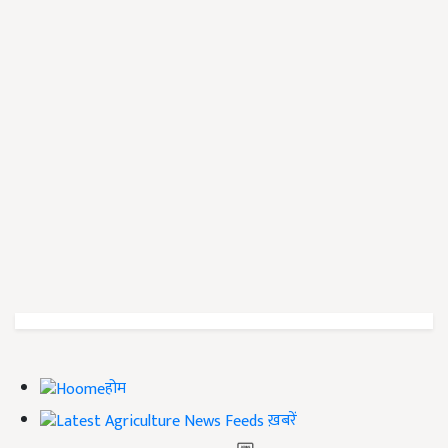
होम
ख़बरें