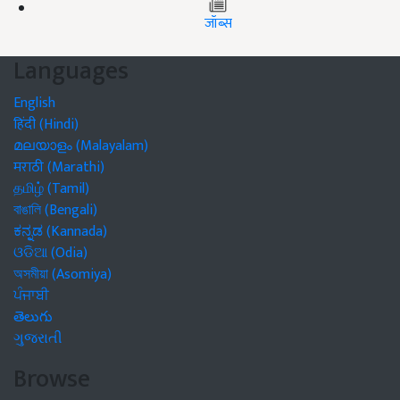
जॉब्स
Languages
English
हिंदी (Hindi)
മലയാളം (Malayalam)
मराठी (Marathi)
தமிழ் (Tamil)
বাঙালি (Bengali)
ಕನ್ನಡ (Kannada)
ଓଡିଆ (Odia)
অসমীয়া (Asomiya)
ਪੰਜਾਬੀ
తెలుగు
ગુજરાતી
Browse