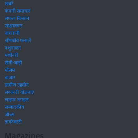
खबरें
कंपनी समाचार
सफल किसान
साक्षात्कार
बागवानी
औषधीय फसलें
पशुपालन
मशीनरी
खेती-बाड़ी
मौसम
बाजार
ग्रामीण उद्द्योग
सरकारी योजनाएं
लाइफ स्टाइल
सम्पादकीय
जॉब्स
डायरेक्टरी
Magazines