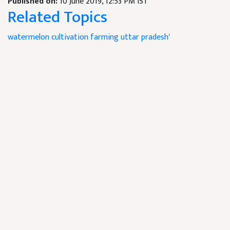
Published on:
10 June 2019, 12:53 PM IST
Related Topics
watermelon cultivation
farming
uttar pradesh'