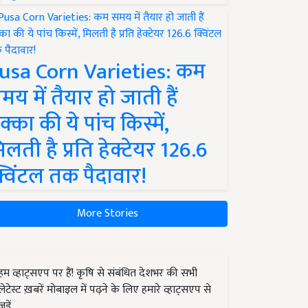
usa Corn Varieties: कम
मय में तैयार हो जाती हैं
क्का की ये पांच किस्में,
िलती है प्रति हेक्टेयर 126.6
्विंटल तक पैदावार!
More Stories
हम व्हाट्सएप पर हैं! कृषि से संबंधित देशभर की सभी
लेटेस्ट ख़बरें मोबाइल में पढ़ने के लिए हमारे व्हाट्सएप से
जुड़ें.