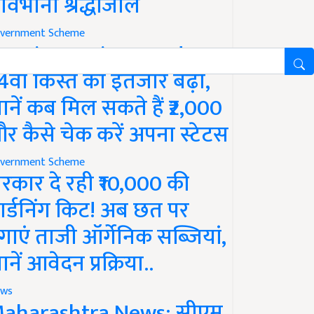
ावभीनी श्रद्धांजलि
vernment Scheme
M Kisan Yojana Update:
4वीं किस्त का इंतजार बढ़ा,
ानें कब मिल सकते हैं ₹2,000
र कैसे चेक करें अपना स्टेटस
vernment Scheme
रकार दे रही ₹10,000 की
ार्डनिंग किट! अब छत पर
गाएं ताजी ऑर्गेनिक सब्जियां,
ानें आवेदन प्रक्रिया..
ws
aharashtra News: सीएम