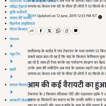
उनके आम की मार्केटिंग अब गांव के अलावा शहरों तक हो रह
मिलेनियर फार्मर ऑफ इंडिया अवॉर्ड
लगाया था. केवल एक घंटे के भीतर ही लोगों ने 10 किलो से 
महिंद्रा ट्रैक्टर्स
कृषि मशीनरी
किशन
Updated on 12 June, 2019 12:53 PM IST
जायद की फसल
बिज़नेस आइडियाज
पीएम किसान
Home
छत्तीसगढ़ के बलोड में गांव टेकापार के पास लगभग 55 किलो
न्यूज़ रैप
सबसे खास बात तो यह है कि यहां के किसान केमिकल मुक्त 
खा रहे है. साथ ही ऐसा करके वह पर्यावरण संरक्षण का बेहद ह
उनके आम की मार्केटिंग अब गांव के अलावा शहरों तक हो रह
खबरें
लगाया था. केवल एक घंटे के भीतर ही लोगों ने 10 किलो से 
आम की कई वैरायटी का हुआ 
सफल किसान
टेकापार के 2 किसान लीलाधर गोटे और पन्नालाल उइके न
उगाया था. किसानों का कहना था कि उनकी जमीन 3 साल पहले 
सरकारी योजनाएं
यहां पर दशहरी और अन्य प्रजाति के आम के पौधे लगाए है. 