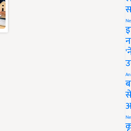
स
Ne
इ
न
'
उ
An
ब
स
आ
Ne
क