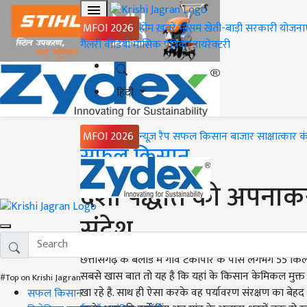
MFOI 2026
होम
ख़बरें
मौसम
खेती-बाड़ी
सरकारी योजना
गैलरी
वीडियो
मासिक पत्रिका
डायरेक्टरी
हिंदी
MFOI 2026
न्यूज़ रैप
सफल किसान
बाजार
साक्षात्कार
क
Home
सफल किसान
देशी पद्धति को अपनाकर 
संदेश
छत्तीसगढ़ के बलोड में गांव टेकापार के पास लगभग 55 किलो
सबसे खास बात तो यह है कि यहां के किसान केमिकल मुक्त 
#Top on Krishi Jagran
खा रहे है. साथ ही ऐसा करके वह पर्यावरण संरक्षण का बेहद ह
सफल किसान