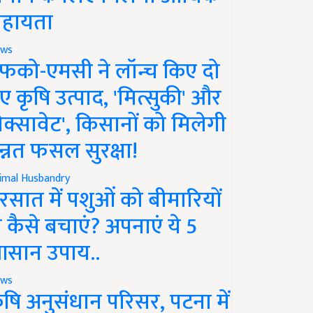
हायता
ws
फको-एमसी ने लॉन्च किए दो
ए कृषि उत्पाद, 'मित्सुकी' और
नेक्सावेट', किसानों को मिलेगी
न्नत फसल सुरक्षा!
imal Husbandry
रसात में पशुओं को बीमारियों
े कैसे बचाएं? अपनाएं ये 5
सान उपाय..
ws
ृषि अनुसंधान परिसर, पटना में