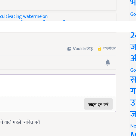
भ
Go
P
कमा रहे लाखों रूपयें
2
ज
औ
Go
स
ग
उ
ज
Ne
M