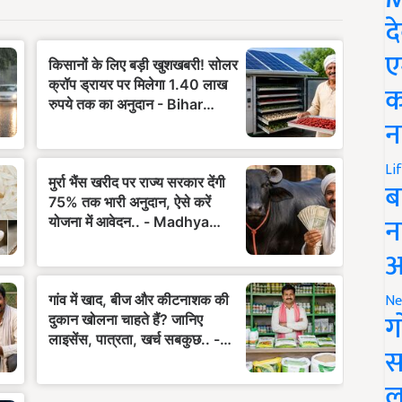
द
ए
क
न
Li
ब
न
आ
Ne
ग
स
ल