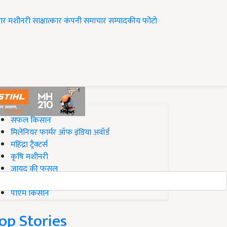
ार
मशीनरी
साक्षात्कार
कंपनी समाचार
सम्पादकीय
फोटो
op on Krishi Jagran
सफल किसान
मिलेनियर फार्मर ऑफ इंडिया अवॉर्ड
महिंद्रा ट्रैक्टर्स
कृषि मशीनरी
जायद की फसल
बिज़नेस आइडियाज
पीएम किसान
op Stories