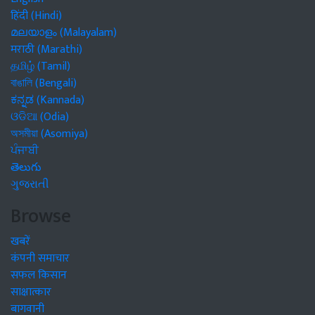
हिंदी (Hindi)
മലയാളം (Malayalam)
मराठी (Marathi)
தமிழ் (Tamil)
বাঙালি (Bengali)
ಕನ್ನಡ (Kannada)
ଓଡିଆ (Odia)
অসমীয়া (Asomiya)
ਪੰਜਾਬੀ
తెలుగు
ગુજરાતી
Browse
खबरें
कंपनी समाचार
सफल किसान
साक्षात्कार
बागवानी