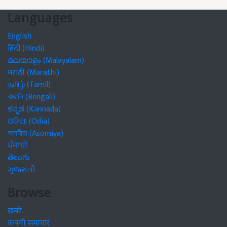
Languages
English
हिंदी (Hindi)
മലയാളം (Malayalam)
मराठी (Marathi)
தமிழ் (Tamil)
বাঙালি (Bengali)
ಕನ್ನಡ (Kannada)
ଓଡିଆ (Odia)
অসমীয়া (Asomiya)
ਪੰਜਾਬੀ
తెలుగు
ગુજરાતી
Browse
खबरें
कंपनी समाचार