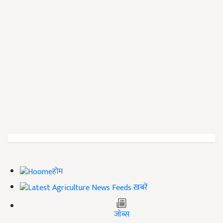
होम
ख़बरें
जॉब्स