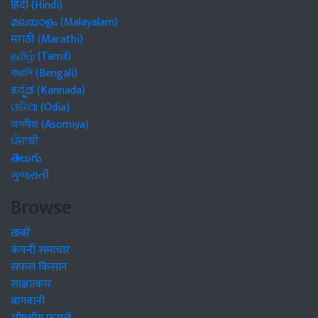
हिंदी (Hindi)
മലയാളം (Malayalam)
मराठी (Marathi)
தமிழ் (Tamil)
বাঙালি (Bengali)
ಕನ್ನಡ (Kannada)
ଓଡିଆ (Odia)
অসমীয়া (Asomiya)
ਪੰਜਾਬੀ
తెలుగు
ગુજરાતી
Browse
खबरें
कंपनी समाचार
सफल किसान
साक्षात्कार
बागवानी