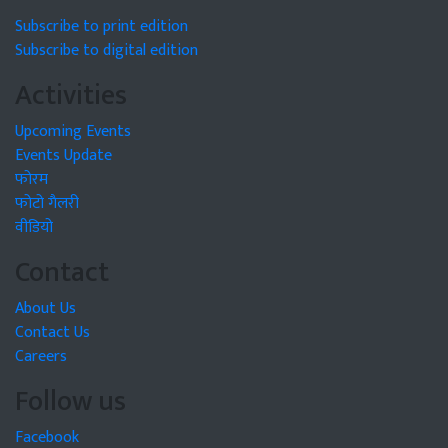
Subscribe to print edition
Subscribe to digital edition
Activities
Upcoming Events
Events Update
फोरम
फोटो गैलरी
वीडियो
Contact
About Us
Contact Us
Careers
Follow us
Facebook