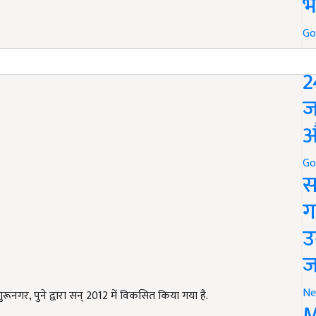
भ
Go
P
2
ज
औ
Go
स
ग
उ
ज
Ne
ूनगर, पुने द्वारा सन् 2012 में विकसित किया गया है.
M