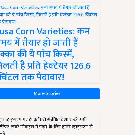
usa Corn Varieties: कम
मय में तैयार हो जाती हैं
क्का की ये पांच किस्में,
िलती है प्रति हेक्टेयर 126.6
्विंटल तक पैदावार!
More Stories
हम व्हाट्सएप पर हैं! कृषि से संबंधित देशभर की सभी
लेटेस्ट ख़बरें मोबाइल में पढ़ने के लिए हमारे व्हाट्सएप से
जुड़ें.