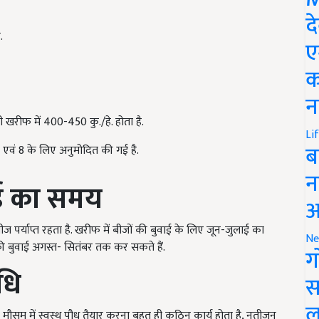
द
.
ए
क
न
खरीफ में 400-450 कु./हे. होता है.
Li
ब
वं 8 के लिए अनुमोदित की गई है.
न
वाई का समय
आ
ज पर्याप्त रहता है
.
खरीफ में बीजों की बुवाई के लिए जून-जुलाई का
Ne
 बुवाई अगस्त
-
सितंबर तक कर सकते हैं
.
ग
धि
स
ल
ौसम में स्वस्थ पौध तैयार करना बहुत ही कठिन कार्य होता है, नतीजन