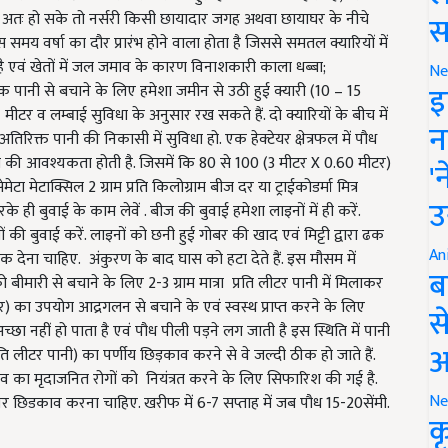
ी है. अतः हो सके तो नर्सरी किसी छायादार जगह अथवा छायाघर के नीचे
स
मय वर्षा का दौर प्रारंभ होने वाला होता है जिससे समतल क्यारियों में
ै एवं खेतों में जल जमाव के कारण विनाशकारी काला धब्बा;
Ne
इ
िक पानी से बचाने के लिए हमेशा जमीन से उठी हुई क्यारी (
10
– 15
1
मीटर व लम्बाई सुविधा के अनुसार रख सकते हैं. दो क्यारियों के बीच में
न
िक्त पानी की निकासी में सुविधा हो. एक हेक्टेयर क्षेत्रफल में पौध
धशाला की आवश्यकता होती है. जिसमें कि
80
से
100
(3 मीटर X 0.60 मीटर)
'
सेमेटा मेटाक्सिल
2
ग्राम प्रति किलोग्राम बीज दर या ट्राईकोडर्मा मित्र
उ
े ही बुवाई के काम लेवें . बीज की बुवाई हमेशा लाइनों में ही करें.
ं की बुवाई करें. लाइनों को छनी हुई गोबर की खाद एवं मिट्टी द्वारा ढक
An
ढक देना चाहिए. अंकुरण के बाद घास को हटा देते हैं. इस मौसम में
ब
को बीमारी से बचाने के लिए 2-
3
ग्राम मात्रा प्रति लीटर पानी में मिलाकर
ीटर) का उपयोग आद्रगलन से बचाने के एवं स्वस्थ प्राप्त करने के लिए
स
ा नहीं हो पाता है एवं पौध पीली पड़ने लग जाती है इस स्थिति में पानी
आ
रति लीटर पानी) का पर्णीय छिड़काव करने से वे जल्दी ठीक हो जाते हैं.
ाव का मृदाजनित रोगों को नियंत्रत करने के लिए सिफारिश की गई है.
Ne
 पर छिडकाव करना चाहिए. खरीफ में 6-
7
सप्ताह में जब पौध
1
5-20सेंमी.
क