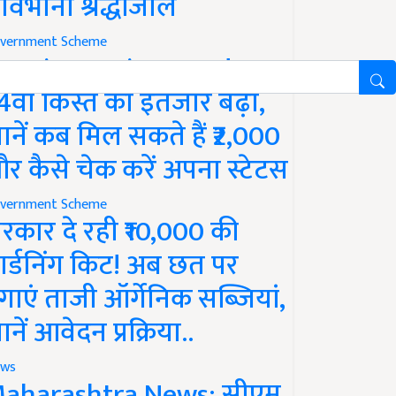
ावभीनी श्रद्धांजलि
vernment Scheme
M Kisan Yojana Update:
4वीं किस्त का इंतजार बढ़ा,
ानें कब मिल सकते हैं ₹2,000
र कैसे चेक करें अपना स्टेटस
vernment Scheme
रकार दे रही ₹10,000 की
ार्डनिंग किट! अब छत पर
गाएं ताजी ऑर्गेनिक सब्जियां,
ानें आवेदन प्रक्रिया..
ws
aharashtra News: सीएम