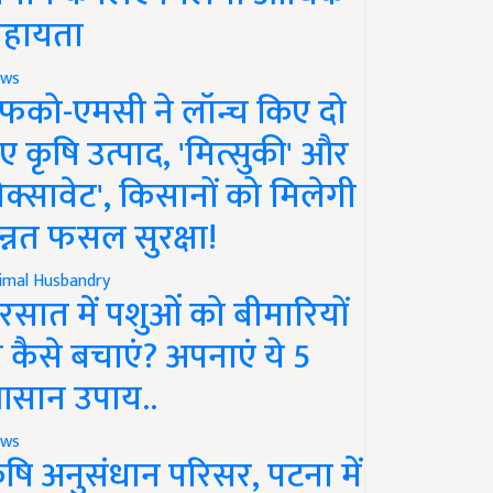
हायता
ws
फको-एमसी ने लॉन्च किए दो
ए कृषि उत्पाद, 'मित्सुकी' और
नेक्सावेट', किसानों को मिलेगी
न्नत फसल सुरक्षा!
imal Husbandry
रसात में पशुओं को बीमारियों
े कैसे बचाएं? अपनाएं ये 5
सान उपाय..
ws
ृषि अनुसंधान परिसर, पटना में