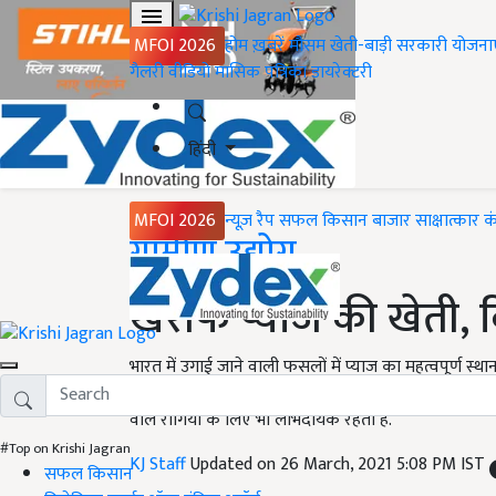
MFOI 2026
होम
ख़बरें
मौसम
खेती-बाड़ी
सरकारी योजना
गैलरी
वीडियो
मासिक पत्रिका
डायरेक्टरी
हिंदी
MFOI 2026
न्यूज़ रैप
सफल किसान
बाजार
साक्षात्कार
क
Home
ग्रामीण उद्योग
खरीफ प्याज की खेती, 
भारत में उगाई जाने वाली फसलों में प्याज का महत्वपूर्ण स्
के रूप में किया जाता है. आजकल विदेशों में इसका उपयोग सुख
वाले रोगियों के लिए भी लाभदायक रहता है.
#Top on Krishi Jagran
KJ Staff
Updated on 26 March, 2021 5:08 PM IST
सफल किसान