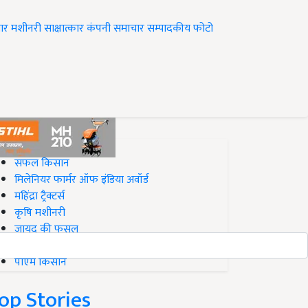
ार
मशीनरी
साक्षात्कार
कंपनी समाचार
सम्पादकीय
फोटो
op on Krishi Jagran
सफल किसान
मिलेनियर फार्मर ऑफ इंडिया अवॉर्ड
महिंद्रा ट्रैक्टर्स
कृषि मशीनरी
जायद की फसल
बिज़नेस आइडियाज
पीएम किसान
op Stories