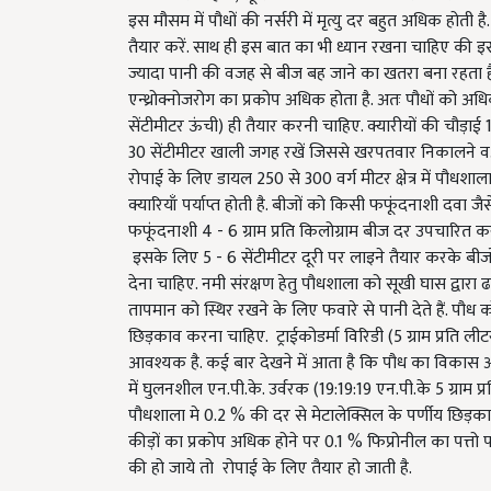
इस मौसम में पौधों की नर्सरी में मृत्यु दर बहुत अधिक होत
तैयार करें. साथ ही इस बात का भी ध्यान रखना चाहिए की इस स
ज्यादा पानी की वजह से बीज बह जाने का खतरा बना रहता ह
एन्थ्रोक्नोजरोग का प्रकोप अधिक होता है. अतः पौधों को अध
सेंटीमीटर ऊंची) ही तैयार करनी चाहिए. क्यारीयों की चौड़ाई
30
सेंटीमीटर खाली जगह रखें जिससे खरपतवार निकालने वअतिर
रोपाई के लिए डायल 25
0
से
300
वर्ग मीटर क्षेत्र में पौ
क्यारियाँ पर्याप्त होती है. बीजों को किसी फफूंदनाशी दवा जै
फफूंदनाशी
4
-
6
ग्राम प्रति किलोग्राम बीज दर उपचारित करक
इसके लिए
5
-
6
सेंटीमीटर दूरी पर लाइने तैयार करके बीजो
देना चाहिए. नमी संरक्षण हेतु पौधशाला को सूखी घास द्वारा 
तापमान को स्थिर रखने के लिए फवारे से पानी देते हैं. पौध 
छिड़काव करना चाहिए. ट्राईकोडर्मा विरिडी (
5
ग्राम प्रति ल
आवश्यक है. कई बार देखने में आता है कि पौध का विकास अच्छ
में घुलनशील एन.पी.के. उर्वरक (19:19:19 एन.पी.के 5 ग्राम प्
पौधशाला मे 0.2 % की दर से मेटालेक्सिल के पर्णीय छिड़क
कीड़ों का प्रकोप अधिक होने पर
0.1 %
फिप्रोनील का पत्तो
की हो जाये तो रोपाई के लिए तैयार हो जाती है.