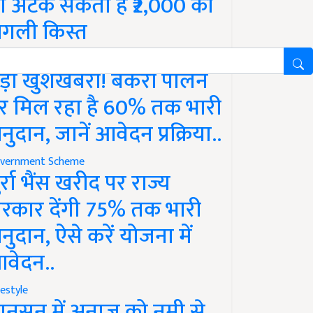
ो अटक सकती है ₹2,000 की
गली किस्त
vernment Scheme
ड़ी खुशखबरी! बकरी पालन
र मिल रहा है 60% तक भारी
नुदान, जानें आवेदन प्रक्रिया..
vernment Scheme
ुर्रा भैंस खरीद पर राज्य
रकार देंगी 75% तक भारी
नुदान, ऐसे करें योजना में
वेदन..
festyle
ानसून में अनाज को नमी से