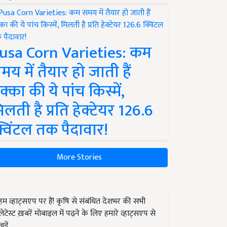
usa Corn Varieties: कम
मय में तैयार हो जाती हैं
क्का की ये पांच किस्में,
िलती है प्रति हेक्टेयर 126.6
्विंटल तक पैदावार!
More Stories
हम व्हाट्सएप पर हैं! कृषि से संबंधित देशभर की सभी
लेटेस्ट ख़बरें मोबाइल में पढ़ने के लिए हमारे व्हाट्सएप से
जुड़ें.