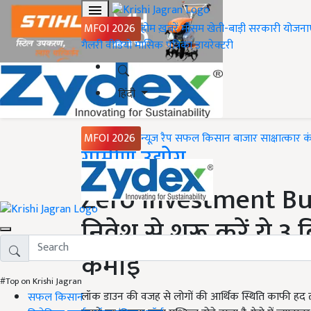
MFOI 2026
होम
ख़बरें
मौसम
खेती-बाड़ी
सरकारी योजना
गैलरी
वीडियो
मासिक पत्रिका
डायरेक्टरी
हिंदी
MFOI 2026
न्यूज़ रैप
सफल किसान
बाजार
साक्षात्कार
क
Home
ग्रामीण उद्योग
Zero Investment Bus
निवेश से शुरू करें ये 
कमाई
#Top on Krishi Jagran
लॉक डाउन की वजह से लोगों की आर्थिक स्थिति काफी हद त
सफल किसान