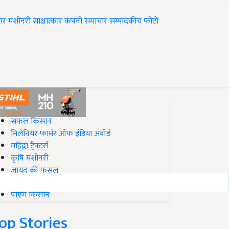
ार
मशीनरी
साक्षात्कार
कंपनी समाचार
सम्पादकीय
फोटो
op on Krishi Jagran
सफल किसान
मिलेनियर फार्मर ऑफ इंडिया अवॉर्ड
महिंद्रा ट्रैक्टर्स
कृषि मशीनरी
जायद की फसल
बिज़नेस आइडियाज
पीएम किसान
op Stories