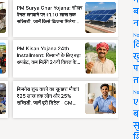
ब
न
Ne
क
ख
प
त
Ne
ए
ब
सु
श