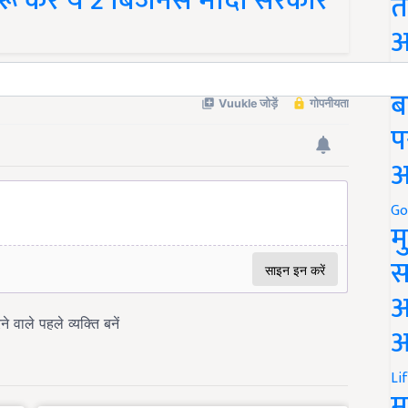
ू करें ये 2 बिजनेस मोदी सरकार
त
अ
Go
ब
प
अ
Go
म
स
अ
आ
Li
म