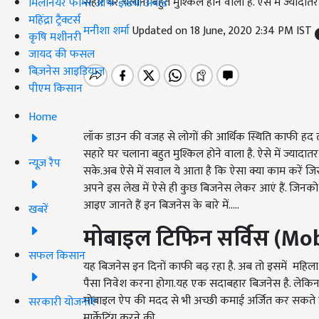
सहारे घर चलाना बहुत मुश्किल होने वाला है. ऐसे में ज्यादातर
मिलेनियर फार्मर ऑफ इंडिया अवॉर्ड
महिंद्रा ट्रैक्टर्स
मनीशा शर्मा
Updated on 18 June, 2020 2:34 PM IST
कृषि मशीनरी
जायद की फसल
बिज़नेस आइडियाज
पीएम किसान
Home
लॉक डाउन की वजह से लोगों की आर्थिक स्थिति काफी हद त
सहारे घर चलाना बहुत मुश्किल होने वाला है. ऐसे में ज्यादा
न्यूज़ रैप
सके.अब ऐसे में सवाल ये आता है कि ऐसा क्या काम करें ज
अपने इस लेख में ऐसे ही कुछ बिजनेस लेकर आएं हैं. जिनक
आइए जानते हैं इन बिजनेस के बारे में.....
खबरें
मोबाइल
टिफिन
सर्विस
(Mobi
सफल किसान
यह बिजनेस इन दिनों काफी बढ़ रहा है. अब तो इसमें महिलाओ
पैसा निवेश करना होगा.यह एक सदाबहार बिजनेस है. लेक
मोबाइल ऐप की मदद से भी अच्छी कमाई अर्जित कर सकते ह
सरकारी योजनाएं
मार्केटिंग करने की.