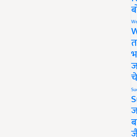
ब
We
W
त
भ
ज
च
Su
S
ज
ब
ज