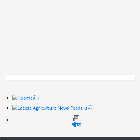
होम
ख़बरें
जॉब्स