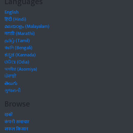
Languages
English
हिंदी (Hindi)
മലയാളം (Malayalam)
मराठी (Marathi)
தமிழ் (Tamil)
বাঙালি (Bengali)
ಕನ್ನಡ (Kannada)
ଓଡିଆ (Odia)
অসমীয়া (Asomiya)
ਪੰਜਾਬੀ
తెలుగు
ગુજરાતી
Browse
खबरें
कंपनी समाचार
सफल किसान