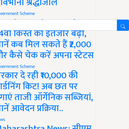
ावभीनी श्रद्धांजलि
vernment Scheme
M Kisan Yojana Update:
4वीं किस्त का इंतजार बढ़ा,
ानें कब मिल सकते हैं ₹2,000
र कैसे चेक करें अपना स्टेटस
vernment Scheme
रकार दे रही ₹10,000 की
ार्डनिंग किट! अब छत पर
गाएं ताजी ऑर्गेनिक सब्जियां,
ानें आवेदन प्रक्रिया..
ws
aharashtra News: सीएम