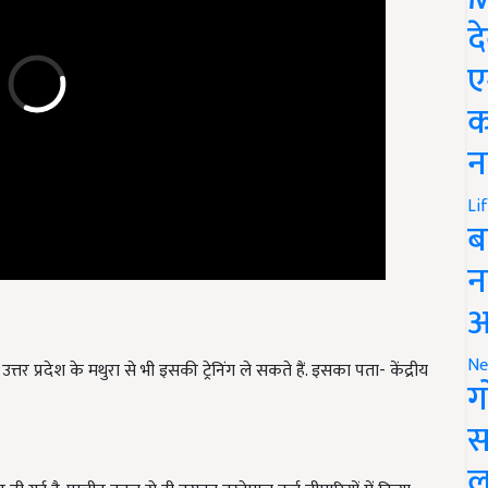
द
ए
क
न
Li
ब
न
आ
, उत्तर प्रदेश के मथुरा से भी इसकी ट्रेनिंग ले सकते हैं. इसका पता- केंद्रीय
Ne
ग
स
दी गई है. प्राचीन काल से ही इसका इस्तेमाल कई बीमारियों में किया
ल