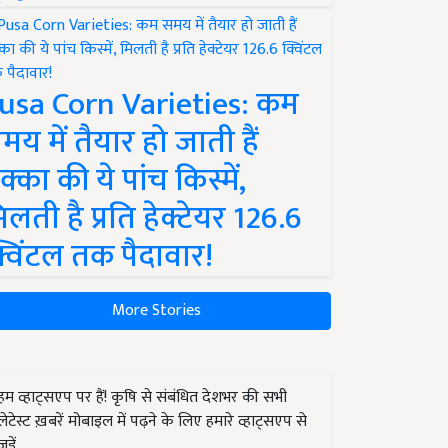
usa Corn Varieties: कम
मय में तैयार हो जाती हैं
क्का की ये पांच किस्में,
िलती है प्रति हेक्टेयर 126.6
्विंटल तक पैदावार!
More Stories
हम व्हाट्सएप पर हैं! कृषि से संबंधित देशभर की सभी
लेटेस्ट ख़बरें मोबाइल में पढ़ने के लिए हमारे व्हाट्सएप से
जुड़ें.