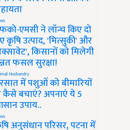
हायता
ws
फको-एमसी ने लॉन्च किए दो
ए कृषि उत्पाद, 'मित्सुकी' और
नेक्सावेट', किसानों को मिलेगी
न्नत फसल सुरक्षा!
imal Husbandry
रसात में पशुओं को बीमारियों
े कैसे बचाएं? अपनाएं ये 5
सान उपाय..
ws
ृषि अनुसंधान परिसर, पटना में