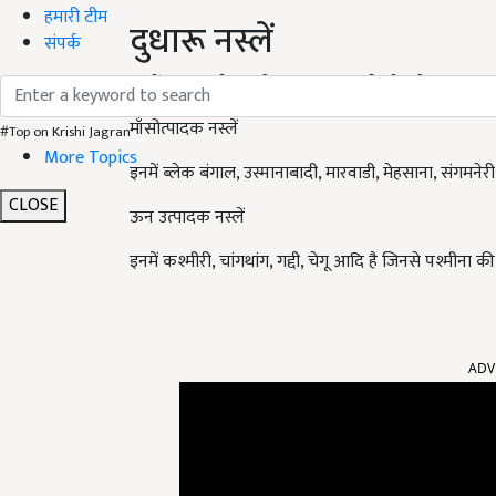
हमारी टीम
दुधारू नस्लें
संपर्क
इसमें जमुनापारी, सूरती, जखराना, बरबरी और बीटल आदि नस्ल
माँसोत्पादक नस्लें
#Top on Krishi Jagran
More Topics
इनमें ब्लेक बंगाल, उस्मानाबादी, मारवाडी, मेहसाना, संगमनेरी
CLOSE
ऊन उत्पादक नस्लें
इनमें कश्मीरी, चांगथांग, गद्दी, चेगू आदि है जिनसे पश्मीना की प्
ADV