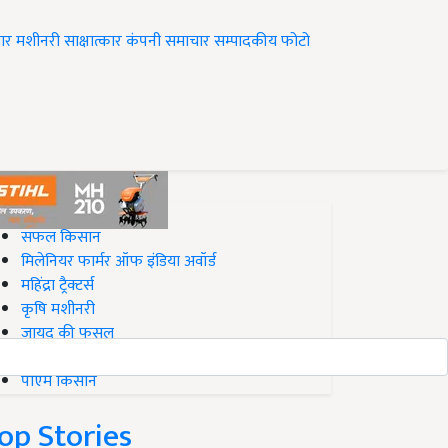
ार
मशीनरी
साक्षात्कार
कंपनी समाचार
सम्पादकीय
फोटो
op on Krishi Jagran
सफल किसान
मिलेनियर फार्मर ऑफ इंडिया अवॉर्ड
महिंद्रा ट्रैक्टर्स
कृषि मशीनरी
जायद की फसल
बिज़नेस आइडियाज
पीएम किसान
op Stories