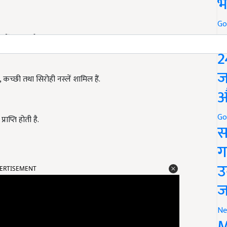
भ
Go
P
ें शामिल हैं.
2
ज
, कच्छी तथा सिरोही नस्लें शामिल हैं.
औ
Go
राप्ति होती है.
स
ग
ERTISEMENT
उ
ज
Ne
M