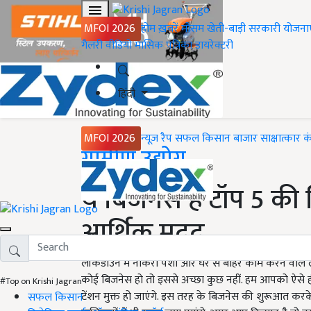
MFOI 2026
होम
ख़बरें
मौसम
खेती-बाड़ी
सरकारी योजना
गैलरी
वीडियो
मासिक पत्रिका
डायरेक्टरी
हिंदी
MFOI 2026
न्यूज़ रैप
सफल किसान
बाजार
साक्षात्कार
क
Home
ग्रामीण उद्योग
ये बिजनेस हैं टॉप 5 की ल
आर्थिक मदद
लॉकडाउन में नौकरी पेशा और घर से बाहर काम करने वाले 
कोई बिजनेस हो तो इससे अच्छा कुछ नहीं. हम आपको ऐसे ही 
#Top on Krishi Jagran
टेंशन मुक्त हो जाएंगे. इस तरह के बिजनेस की शुरूआत करक
सफल किसान