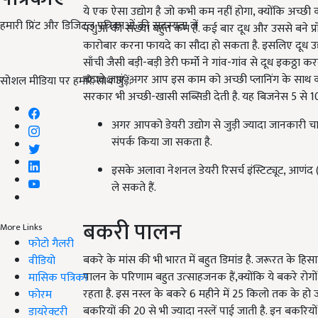
ये एक ऐसा उद्योग है जो कभी कम नहीं होगा, क्योंकि अच्छी
हमारी प्रिंट और डिजिटल पत्रिकाओं की सदस्यता लें
पशुओं की संख्या बहुत कम है. कई बार दूध और उससे बने प्रॉ
कारोबार करना फायदे का सौदा हो सकता है. इसलिए दूध उद्यो
साँची जैसी बड़ी-बड़ी डेरी फर्मो ने गांव-गांव से दूध इकठ्ठा क
बढ़ाते जाएं. अगर आप इस काम को अच्छी प्लानिंग के साथ क
सोशल मीडिया पर हमारे साथ जुड़ें:
सरकार भी अच्छी-खासी सब्सिडी देती है. यह बिजनेस 5 से 10 
अगर आपको डेयरी उद्योग से जुड़ी ज्यादा जानकारी चा
संपर्क किया जा सकता है.
इसके अलावा नेशनल डेयरी रिसर्च इंस्टिट्यूट, आणंद (गुजर
ले सकते हैं.
बकरी पालन
More Links
फोटो गैलरी
बकरे के मांस की भी भारत में बहुत डिमांड है. जरूरत के हि
वीडियो
पालन के परिणाम बहुत उत्‍साहजनक हैं,क्योंकि ये बकरे रोगो
मासिक पत्रिका
रहता है. इस नस्ल के बकरे 6 महीने में 25 किलो तक के हो ज
फोरम
बकरियों की 20 से भी ज्यादा नस्लें पाई जाती है. इन बकरियों 
डायरेक्टरी