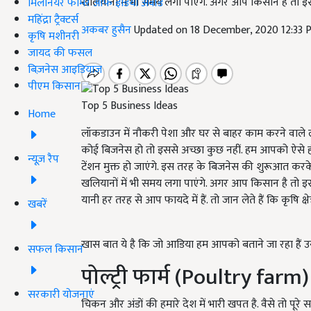
खलियानों में भी समय लगा पाएंगे. अगर आप किसान है तो इ
मिलेनियर फार्मर ऑफ इंडिया अवॉर्ड
महिंद्रा ट्रैक्टर्स
अकबर हुसैन
Updated on 18 December, 2020 12:33
कृषि मशीनरी
जायद की फसल
बिज़नेस आइडियाज
पीएम किसान
Top 5 Business Ideas
Home
लॉकडाउन में नौकरी पेशा और घर से बाहर काम करने वाले 
कोई बिजनेस हो तो इससे अच्छा कुछ नहीं. हम आपको ऐसे ही 
न्यूज़ रैप
टेंशन मुक्त हो जाएंगे. इस तरह के बिजनेस की शुरूआत करक
खलियानों में भी समय लगा पाएंगे. अगर आप किसान है तो इ
यानी हर तरह से आप फायदे में हैं. तो जान लेते हैं कि कृषि क्षेत
खबरें
खास बात ये है कि जो आडिया हम आपको बताने जा रहा हैं 
सफल किसान
पोल्ट्री फार्म (Poultry farm)
सरकारी योजनाएं
चिकन और अंडों की हमारे देश में भारी खपत है. वैसे तो पूरे साल 