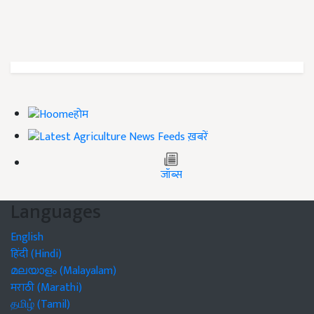
होम
ख़बरें
जॉब्स
Languages
English
हिंदी (Hindi)
മലയാളം (Malayalam)
मराठी (Marathi)
தமிழ் (Tamil)