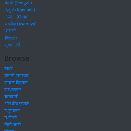
বাঙালি (Bengali)
ಕನ್ನಡ (Kannada)
ଓଡିଆ (Odia)
অসমীয়া (Asomiya)
ਪੰਜਾਬੀ
తెలుగు
ગુજરાતી
Browse
खबरें
कंपनी समाचार
सफल किसान
साक्षात्कार
बागवानी
औषधीय फसलें
पशुपालन
मशीनरी
खेती-बाड़ी