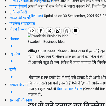
पीछे खिंच लेते हैं, लेकिन आज हम अपने इस लेख में ऐसे 5 छ
मिलेनियर फार्मर ऑफ इंडिया अवॉर्ड
आपको बहुत ही कम निवेश में ज्यादा फायदा देंगे. जिनके लि
महिंद्रा ट्रैक्टर्स
कृषि मशीनरी
मनीशा शर्मा
Updated on 30 September, 2021 5:28 
जायद की फसल
बिज़नेस आइडियाज
पीएम किसान
Home
Swadeshi Business Idea
Village Business Ideas:
वर्तमान समय में हर कोई खु
न्यूज़ रैप
पैर पीछे खिंच लेते हैं, लेकिन आज हम अपने इस लेख में ऐसे
जो आपको बहुत ही कम निवेश में ज्यादा फायदा देंगे. जिनके
खबरें
गौरतलब है कि हमारे देश में कई ऐसे उत्पाद हैं जो अच्छे और सस
को ज्यादा खरीदना पसंद करते हैं. ऐसे में देश की अर्थव्यव
सफल किसान
आज हम कुछ स्वदेशी
बिजनेस आइडियाज
(Swadeshi Busine
विस्तार से...
सरकारी योजनाएं
दूध से बने उत्पाद का बिजनेस