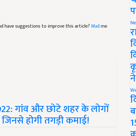
प
Ne
 and have suggestions to improve this article?
Mail
me
र
व
क
क
न
We
द
2: गांव और छोटे शहर के लोगों
ब
 जिनसे होगी तगड़ी कमाई!
1
क