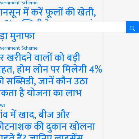
vernment Scheme
ानसून में करें फूलों की खेती,
0% सब्सिडी के साथ कमाएं
ड़ा मुनाफा
vernment Scheme
र खरीदने वालों को बड़ी
ाहत, होम लोन पर मिलेगी 4%
ी सब्सिडी, जानें कौन उठा
कता है योजना का लाभ
ws
ांव में खाद, बीज और
ीटनाशक की दुकान खोलना
ाहते हैं? जानिए लाइसेंस,