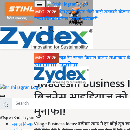
MFOI 2026
होम
ख़बरें
मौसम
खेती-बाड़ी
सरकारी योजना
गैलरी
वीडियो
मासिक पत्रिका
डायरेक्टरी
हिंदी
MFOI 2026
न्यूज़ रैप
सफल किसान
बाजार
साक्षात्कार
क
Home
ग्रामीण उद्योग
Swadeshi Business Id
बिजनेस आइडियाज को श
मुनाफा!
#Top on Krishi Jagran
Village Business Ideas: वर्तमान समय में हर कोई खुद का
सफल किसान