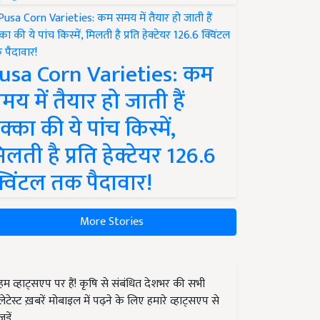
usa Corn Varieties: कम
मय में तैयार हो जाती हैं
क्का की ये पांच किस्में,
िलती है प्रति हेक्टेयर 126.6
्विंटल तक पैदावार!
More Stories
हम व्हाट्सएप पर हैं! कृषि से संबंधित देशभर की सभी
लेटेस्ट ख़बरें मोबाइल में पढ़ने के लिए हमारे व्हाट्सएप से
जुड़ें.