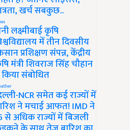
ात्रता, खर्च सबकुछ..
ws
ानी लक्ष्मीबाई कृषि
िश्वविद्यालय में तीन दिवसीय
िसान प्रशिक्षण संपन्न, केंद्रीय
ृषि मंत्री शिवराज सिंह चौहान
े किया संबोधित
ather
िल्ली-NCR समेत कई राज्यों में
ारिश ने मचाई आफत! IMD ने
5 से अधिक राज्यों में बिजली
ड़कने के साथ तेज बारिश का