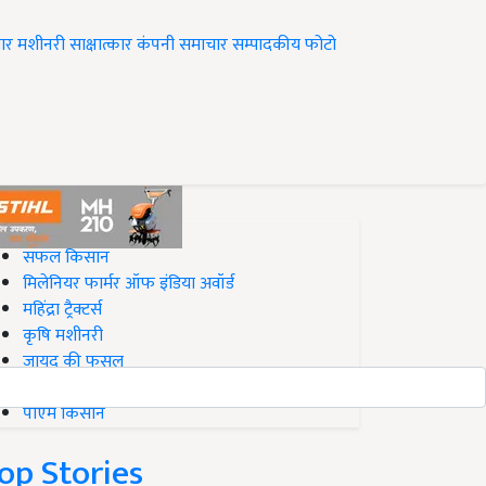
ार
मशीनरी
साक्षात्कार
कंपनी समाचार
सम्पादकीय
फोटो
op on Krishi Jagran
सफल किसान
मिलेनियर फार्मर ऑफ इंडिया अवॉर्ड
महिंद्रा ट्रैक्टर्स
कृषि मशीनरी
जायद की फसल
बिज़नेस आइडियाज
पीएम किसान
op Stories