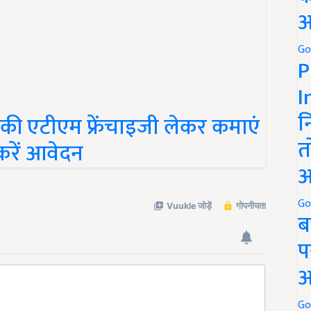
अ
Go
P
I
न
ी एटीएम फ्रेंचाइजी लेकर कमाएं
त
करें आवेदन
अ
Go
ब
प
अ
Go