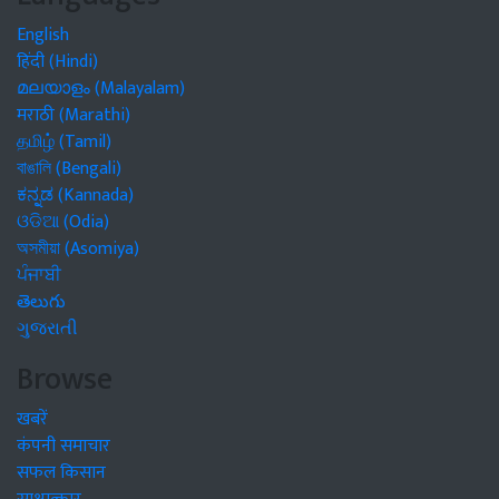
English
हिंदी (Hindi)
മലയാളം (Malayalam)
मराठी (Marathi)
தமிழ் (Tamil)
বাঙালি (Bengali)
ಕನ್ನಡ (Kannada)
ଓଡିଆ (Odia)
অসমীয়া (Asomiya)
ਪੰਜਾਬੀ
తెలుగు
ગુજરાતી
Browse
खबरें
कंपनी समाचार
सफल किसान