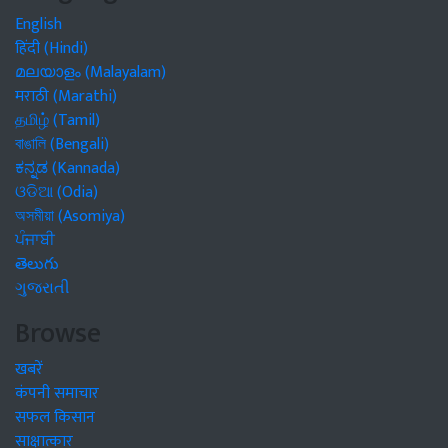
English
हिंदी (Hindi)
മലയാളം (Malayalam)
मराठी (Marathi)
தமிழ் (Tamil)
বাঙালি (Bengali)
ಕನ್ನಡ (Kannada)
ଓଡିଆ (Odia)
অসমীয়া (Asomiya)
ਪੰਜਾਬੀ
తెలుగు
ગુજરાતી
Browse
खबरें
कंपनी समाचार
सफल किसान
साक्षात्कार