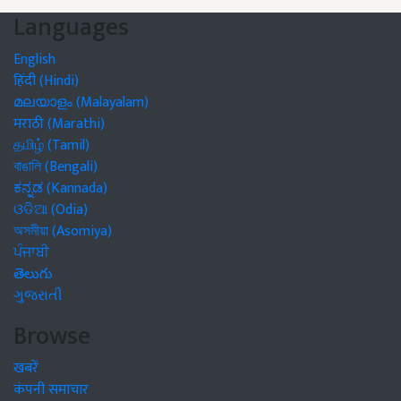
Languages
English
हिंदी (Hindi)
മലയാളം (Malayalam)
मराठी (Marathi)
தமிழ் (Tamil)
বাঙালি (Bengali)
ಕನ್ನಡ (Kannada)
ଓଡିଆ (Odia)
অসমীয়া (Asomiya)
ਪੰਜਾਬੀ
తెలుగు
ગુજરાતી
Browse
खबरें
कंपनी समाचार