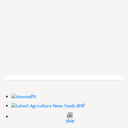
होम
ख़बरें
जॉब्स