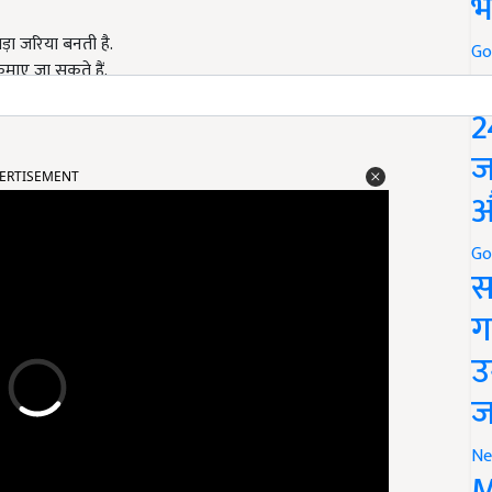
भ
ड़ा जरिया बनती है.
Go
कमाए जा सकते हैं.
P
2
ज
ERTISEMENT
औ
Go
स
ग
उ
ज
Ne
M