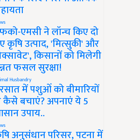
हायता
ws
फको-एमसी ने लॉन्च किए दो
ए कृषि उत्पाद, 'मित्सुकी' और
नेक्सावेट', किसानों को मिलेगी
न्नत फसल सुरक्षा!
imal Husbandry
रसात में पशुओं को बीमारियों
े कैसे बचाएं? अपनाएं ये 5
सान उपाय..
ws
ृषि अनुसंधान परिसर, पटना में