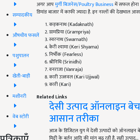
अगर आप
मुर्गी बिजनेस/Poultry Business
में सफल होना च
डिमांड बाजार में काफी ज्यादा है. इन नस्लों की देखभाल आसान
सम्पादकीय
कड़कनाथ (Kadaknath)
ग्रामप्रिया (Grampriya)
औषधीय फसलें
स्वरनाथ (Swarnath)
केरी श्यामा (Keri Shyama)
निर्भीक (Fearless)
पशुपालन
श्रीनिधि (Srinidhi)
वनराजा (Vanraja)
खेती-बाड़ी
कारी उज्जवल (Kari Ujjwal)
कारी (Kari)
मशीनरी
Related Links
देसी उत्पाद ऑनलाइन बेचक
आसान तरीका
वेब स्टोरी
आज के डिजिटल युग में देसी उत्पादों को ऑनलाइन 
पत्रिकाएँ
मिट्टी के बर्तन आदि की मांग बढ़ रही है. सही उत्पाद…