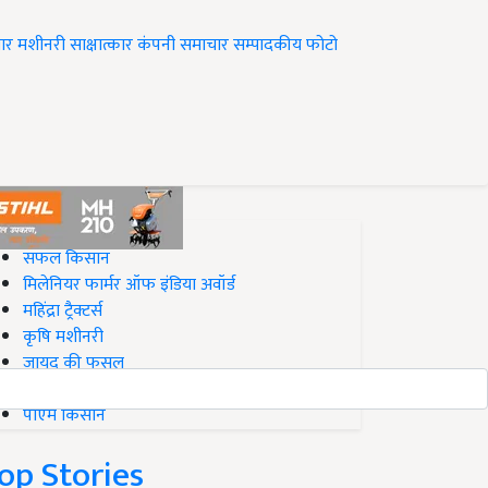
ार
मशीनरी
साक्षात्कार
कंपनी समाचार
सम्पादकीय
फोटो
op on Krishi Jagran
सफल किसान
मिलेनियर फार्मर ऑफ इंडिया अवॉर्ड
महिंद्रा ट्रैक्टर्स
कृषि मशीनरी
जायद की फसल
बिज़नेस आइडियाज
पीएम किसान
op Stories