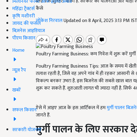
लिए एक सुनहरा मौका है. सरकार की योजनाओं और थोड़ी सम
मिलेनियर फार्मर ऑफ इंडिया अवॉर्ड
कैसे
महिंद्रा ट्रैक्टर्स
कृषि मशीनरी
लोकेश निरवाल
Updated on 8 April, 2025 3:13 PM IS
जायद की फसल
बिज़नेस आइडियाज
पीएम किसान
Home
Poultry Farming Business: कम निवेश में शुरू करें मुर
Poultry Farming Business Tips: आज के समय में खेती
न्यूज़ रैप
तलाश रहती है, जिसे वह अपने गांव में ही रहकर आसानी से 
विकल्प बनकर उभरा है. इस बिजनेस की सबसे खास बात यह
शुरू कर सकते हैं. शुरुआती लागत भी ज्यादा नहीं है. सि
खबरें
ऐसे में आइए आज के इस आर्टिकल में हम
मुर्गी पालन बिज
सफल किसान
जानते हैं.
मुर्गी पालन के लिए सरकार देत
सरकारी योजनाएं