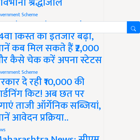
ावभीनी श्रद्धांजलि
vernment Scheme
M Kisan Yojana Update:
4वीं किस्त का इंतजार बढ़ा,
ानें कब मिल सकते हैं ₹2,000
र कैसे चेक करें अपना स्टेटस
vernment Scheme
रकार दे रही ₹10,000 की
ार्डनिंग किट! अब छत पर
गाएं ताजी ऑर्गेनिक सब्जियां,
ानें आवेदन प्रक्रिया..
ws
aharashtra News: सीएम