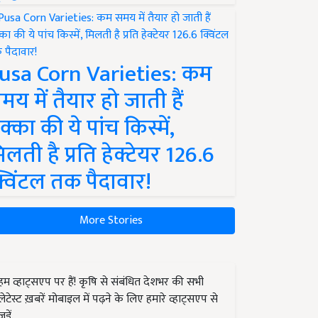
usa Corn Varieties: कम
मय में तैयार हो जाती हैं
क्का की ये पांच किस्में,
िलती है प्रति हेक्टेयर 126.6
्विंटल तक पैदावार!
More Stories
हम व्हाट्सएप पर हैं! कृषि से संबंधित देशभर की सभी
लेटेस्ट ख़बरें मोबाइल में पढ़ने के लिए हमारे व्हाट्सएप से
जुड़ें.