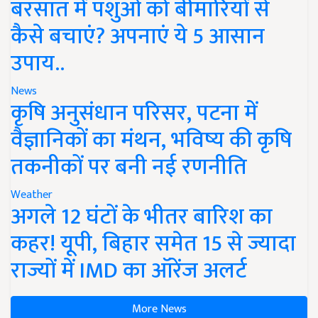
बरसात में पशुओं को बीमारियों से
कैसे बचाएं? अपनाएं ये 5 आसान
उपाय..
News
कृषि अनुसंधान परिसर, पटना में
वैज्ञानिकों का मंथन, भविष्य की कृषि
तकनीकों पर बनी नई रणनीति
Weather
अगले 12 घंटों के भीतर बारिश का
कहर! यूपी, बिहार समेत 15 से ज्यादा
राज्यों में IMD का ऑरेंज अलर्ट
More News