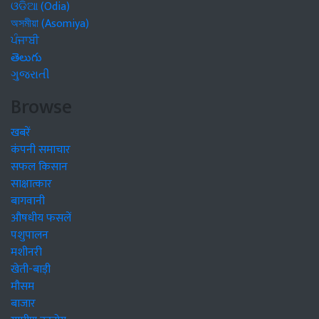
ଓଡିଆ (Odia)
অসমীয়া (Asomiya)
ਪੰਜਾਬੀ
తెలుగు
ગુજરાતી
Browse
खबरें
कंपनी समाचार
सफल किसान
साक्षात्कार
बागवानी
औषधीय फसलें
पशुपालन
मशीनरी
खेती-बाड़ी
मौसम
बाजार