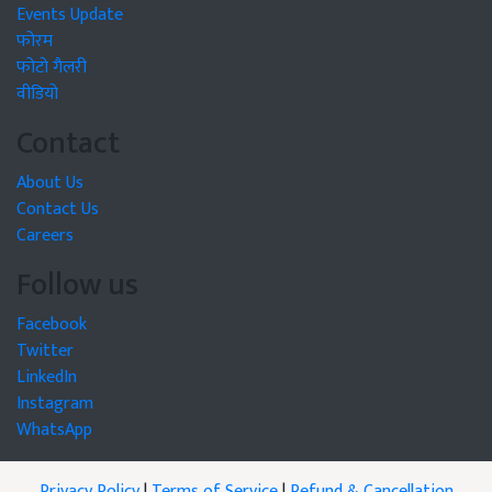
Events Update
फोरम
फोटो गैलरी
वीडियो
Contact
About Us
Contact Us
Careers
Follow us
Facebook
Twitter
LinkedIn
Instagram
WhatsApp
Privacy Policy
|
Terms of Service
|
Refund & Cancellation