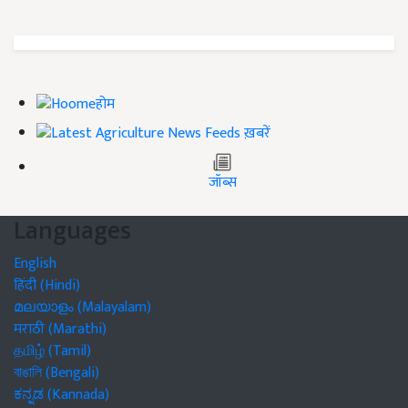
होम
ख़बरें
जॉब्स
Languages
English
हिंदी (Hindi)
മലയാളം (Malayalam)
मराठी (Marathi)
தமிழ் (Tamil)
বাঙালি (Bengali)
ಕನ್ನಡ (Kannada)