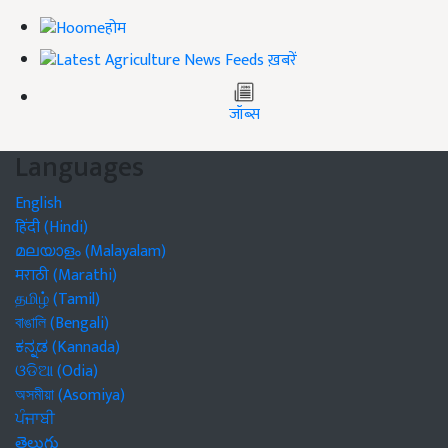
होम
ख़बरें
जॉब्स
Languages
English
हिंदी (Hindi)
മലയാളം (Malayalam)
मराठी (Marathi)
தமிழ் (Tamil)
বাঙালি (Bengali)
ಕನ್ನಡ (Kannada)
ଓଡିଆ (Odia)
অসমীয়া (Asomiya)
ਪੰਜਾਬੀ
తెలుగు