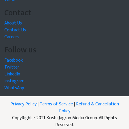
Contact
About Us
Contact Us
Careers
Follow us
Facebook
Twitter
LinkedIn
Instagram
WhatsApp
Privacy Policy
|
Terms of Service
|
Refund & Cancellation
Policy
CopyRight - 2021 Krishi Jagran Media Group. All Rights
Reserved.