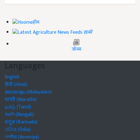
होम
ख़बरें
जॉब्स
Languages
English
हिंदी (Hindi)
മലയാളം (Malayalam)
मराठी (Marathi)
தமிழ் (Tamil)
বাঙালি (Bengali)
ಕನ್ನಡ (Kannada)
ଓଡିଆ (Odia)
অসমীয়া (Asomiya)