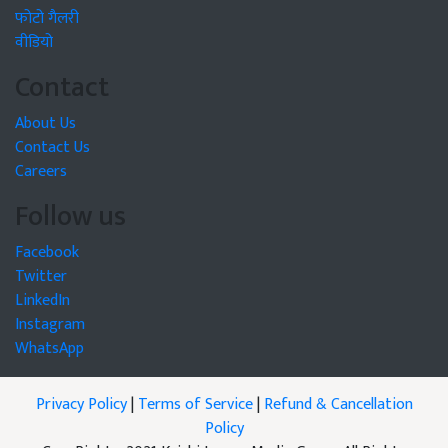
फोटो गैलरी
वीडियो
Contact
About Us
Contact Us
Careers
Follow us
Facebook
Twitter
LinkedIn
Instagram
WhatsApp
Privacy Policy
|
Terms of Service
|
Refund & Cancellation
Policy