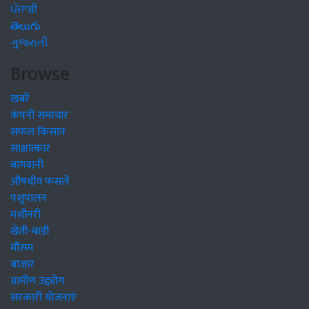
ਪੰਜਾਬੀ
తెలుగు
ગુજરાતી
Browse
खबरें
कंपनी समाचार
सफल किसान
साक्षात्कार
बागवानी
औषधीय फसलें
पशुपालन
मशीनरी
खेती-बाड़ी
मौसम
बाजार
ग्रामीण उद्द्योग
सरकारी योजनाएं