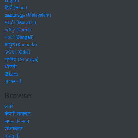
English
हिंदी (Hindi)
മലയാളം (Malayalam)
मराठी (Marathi)
தமிழ் (Tamil)
বাঙালি (Bengali)
ಕನ್ನಡ (Kannada)
ଓଡିଆ (Odia)
অসমীয়া (Asomiya)
ਪੰਜਾਬੀ
తెలుగు
ગુજરાતી
Browse
खबरें
कंपनी समाचार
सफल किसान
साक्षात्कार
बागवानी