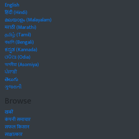
English
हिंदी (Hindi)
മലയാളം (Malayalam)
मराठी (Marathi)
தமிழ் (Tamil)
বাঙালি (Bengali)
ಕನ್ನಡ (Kannada)
ଓଡିଆ (Odia)
অসমীয়া (Asomiya)
ਪੰਜਾਬੀ
తెలుగు
ગુજરાતી
Browse
खबरें
कंपनी समाचार
सफल किसान
साक्षात्कार