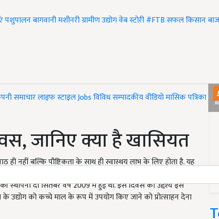
एं
पशुपालन
बागवानी
मशीनरी
ग्रामीण उद्योग
वेब स्टोरी
#FTB
सफल किसान
बाज
ंपनी समाचार
लाइफ स्टाइल
Jobs
विविध
सम्पादकीय
वीडियो
मासिक पत्रिका
#T
िवस, जानिए क्या है खासियत
 ही नहीं बल्कि पौष्टिकता के साथ ही स्वास्थय लाभ के लिए होता है. यह
्कि जरूरत पड़ने पर आपकी भूख-प्यास को भी मिटा देता है. यह श्रीफल
की स्थापना दो सितंबर वर्ष 2009 में हुई थी. इस दिवस का उद्देश्य इस
े उद्योग को कच्चे माल के रूप में उपयोग किए जाने को प्रोत्साहन देना
T