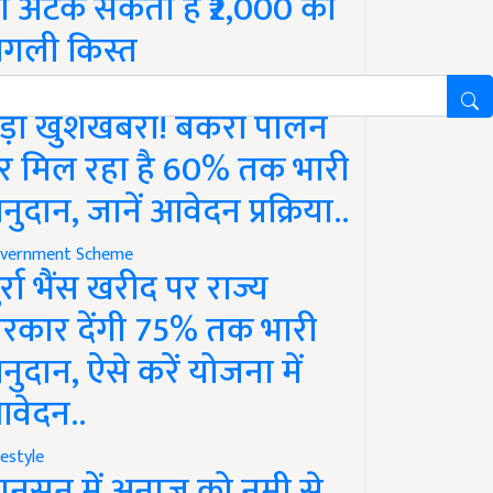
ो अटक सकती है ₹2,000 की
गली किस्त
vernment Scheme
ड़ी खुशखबरी! बकरी पालन
र मिल रहा है 60% तक भारी
नुदान, जानें आवेदन प्रक्रिया..
vernment Scheme
ुर्रा भैंस खरीद पर राज्य
रकार देंगी 75% तक भारी
नुदान, ऐसे करें योजना में
वेदन..
festyle
ानसून में अनाज को नमी से