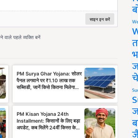
ब
We
W
त
भ
ज
च
Su
S
ज
ब
ज