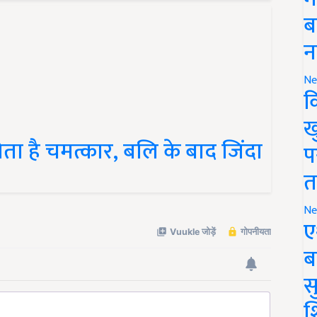
ब
न
Ne
क
ख
ज होता है चमत्कार, बलि के बाद जिंदा
प
त
Ne
ए
ब
सु
श