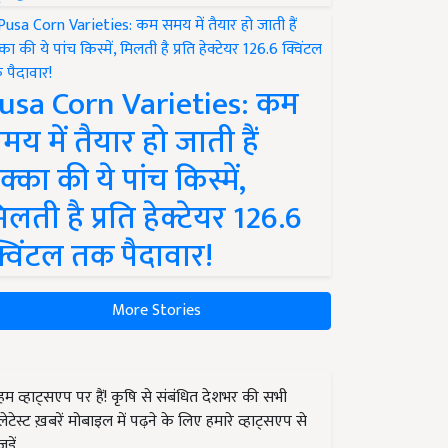
usa Corn Varieties: कम
मय में तैयार हो जाती हैं
क्का की ये पांच किस्में,
िलती है प्रति हेक्टेयर 126.6
्विंटल तक पैदावार!
More Stories
हम व्हाट्सएप पर हैं! कृषि से संबंधित देशभर की सभी
लेटेस्ट ख़बरें मोबाइल में पढ़ने के लिए हमारे व्हाट्सएप से
जुड़ें.