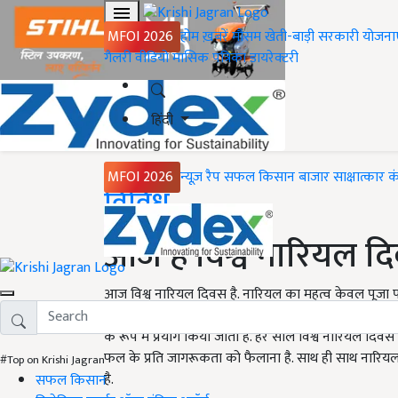
MFOI 2026
होम
ख़बरें
मौसम
खेती-बाड़ी
सरकारी योजना
गैलरी
वीडियो
मासिक पत्रिका
डायरेक्टरी
हिंदी
MFOI 2026
न्यूज़ रैप
सफल किसान
बाजार
साक्षात्कार
क
Home
विविध
आज है विश्व नारियल द
आज विश्व नारियल दिवस है. नारियल का महत्व केवल पूजा पाठ
एक ऐसा फल है जो कि न केवल सारे वर्ष उपलब्ध रहता है बल
के रूप में प्रयोग किया जाता है. हर साल विश्व नारियल दिवस 
फल के प्रति जागरूकता को फैलाना है. साथ ही साथ नारियल क
#Top on Krishi Jagran
है.
सफल किसान