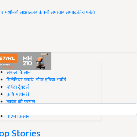
ार
मशीनरी
साक्षात्कार
कंपनी समाचार
सम्पादकीय
फोटो
op on Krishi Jagran
सफल किसान
मिलेनियर फार्मर ऑफ इंडिया अवॉर्ड
महिंद्रा ट्रैक्टर्स
कृषि मशीनरी
जायद की फसल
बिज़नेस आइडियाज
पीएम किसान
op Stories