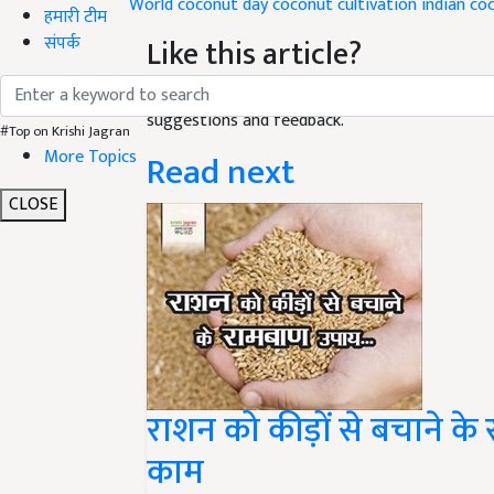
World coconut day
coconut cultivation
indian co
हमारी टीम
संपर्क
Like this article?
Hey! I am
किशन
. Did you liked this article and
suggestions and feedback.
#Top on Krishi Jagran
More Topics
Read next
CLOSE
राशन को कीड़ों से बचाने के
काम