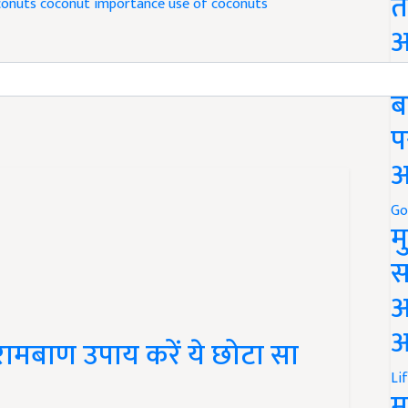
त
conuts
coconut importance
use of coconuts
अ
 have suggestions to improve this article?
Mail
me your
Go
ब
प
अ
Go
म
स
अ
आ
 रामबाण उपाय करें ये छोटा सा
Li
म