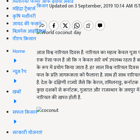
मिलेनियर फार्मर ऑफ इंडिया अवॉर्ड
किशन
Updated on 3 September, 2019 10:14 AM IS
महिंद्रा ट्रैक्टर्स
कृषि मशीनरी
जायद की फसल
बिज़नेस आइडियाज
पीएम किसान
Home
आज विश्व नारियल दिवस है. नारियल का महत्व केवल पूजा पाठ
एक ऐसा फल है जो कि न केवल सारे वर्ष उपलब्ध रहता है बल
के रूप में प्रयोग किया जाता है. हर साल विश्व नारियल दिवस 
न्यूज़ रैप
फल के प्रति जागरूकता को फैलाना है. साथ ही साथ नारियल क
है. देश के दक्षिणी राज्यों जैसे कि केरल, तमिलनाडु, कर्ना
कुछ दशकों से कर्नाटक, गुजरात और राजस्थान के जयपुर में इस
खबरें
नारियल की खपत होती है.
सफल किसान
सरकारी योजनाएं