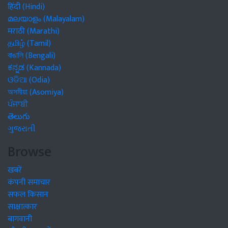
മലയാളം (Malayalam)
मराठी (Marathi)
தமிழ் (Tamil)
বাঙালি (Bengali)
ಕನ್ನಡ (Kannada)
ଓଡିଆ (Odia)
অসমীয়া (Asomiya)
ਪੰਜਾਬੀ
తెలుగు
ગુજરાતી
Browse
खबरें
कंपनी समाचार
सफल किसान
साक्षात्कार
बागवानी
औषधीय फसलें