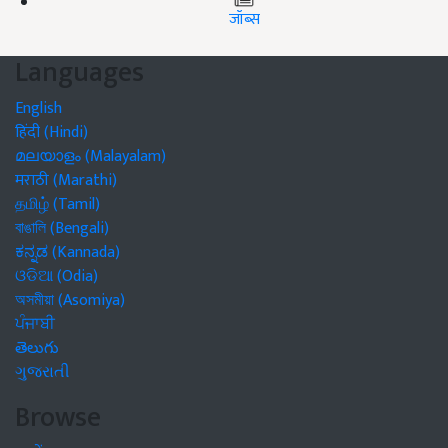
जॉब्स
Languages
English
हिंदी (Hindi)
മലയാളം (Malayalam)
मराठी (Marathi)
தமிழ் (Tamil)
বাঙালি (Bengali)
ಕನ್ನಡ (Kannada)
ଓଡିଆ (Odia)
অসমীয়া (Asomiya)
ਪੰਜਾਬੀ
తెలుగు
ગુજરાતી
Browse