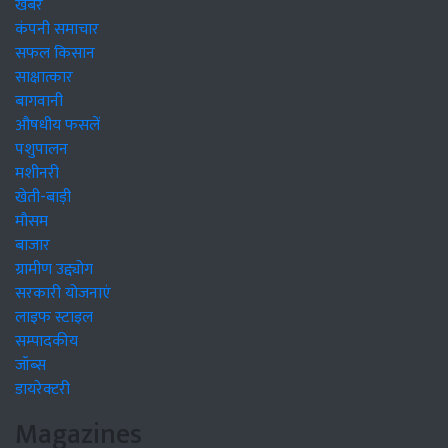
खबरें
कंपनी समाचार
सफल किसान
साक्षात्कार
बागवानी
औषधीय फसलें
पशुपालन
मशीनरी
खेती-बाड़ी
मौसम
बाजार
ग्रामीण उद्द्योग
सरकारी योजनाएं
लाइफ स्टाइल
सम्पादकीय
जॉब्स
डायरेक्टरी
Magazines