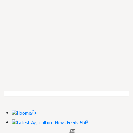
होम
ख़बरें