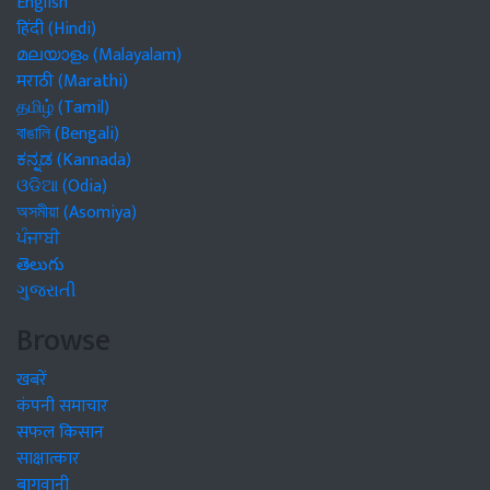
English
हिंदी (Hindi)
മലയാളം (Malayalam)
मराठी (Marathi)
தமிழ் (Tamil)
বাঙালি (Bengali)
ಕನ್ನಡ (Kannada)
ଓଡିଆ (Odia)
অসমীয়া (Asomiya)
ਪੰਜਾਬੀ
తెలుగు
ગુજરાતી
Browse
खबरें
कंपनी समाचार
सफल किसान
साक्षात्कार
बागवानी