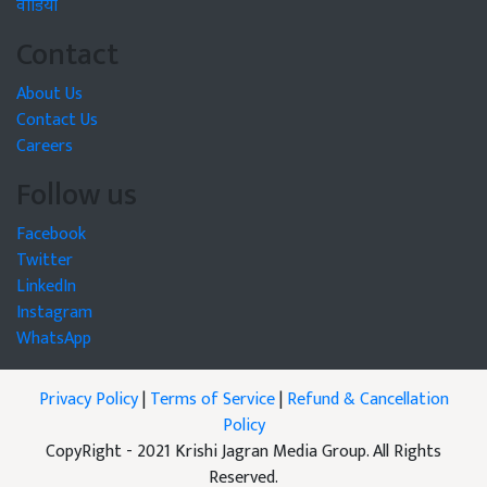
वीडियो
Contact
About Us
Contact Us
Careers
Follow us
Facebook
Twitter
LinkedIn
Instagram
WhatsApp
Privacy Policy
|
Terms of Service
|
Refund & Cancellation
Policy
CopyRight - 2021 Krishi Jagran Media Group. All Rights
Reserved.