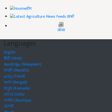
होम
ख़बरें
जॉब्स
Languages
English
हिंदी (Hindi)
മലയാളം (Malayalam)
मराठी (Marathi)
தமிழ் (Tamil)
বাঙালি (Bengali)
ಕನ್ನಡ (Kannada)
ଓଡିଆ (Odia)
অসমীয়া (Asomiya)
ਪੰਜਾਬੀ