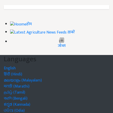
होम
ख़बरें
जॉब्स
Languages
English
हिंदी (Hindi)
മലയാളം (Malayalam)
मराठी (Marathi)
தமிழ் (Tamil)
বাঙালি (Bengali)
ಕನ್ನಡ (Kannada)
ଓଡିଆ (Odia)