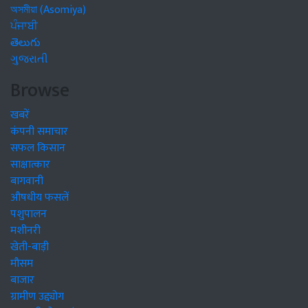
অসমীয়া (Asomiya)
ਪੰਜਾਬੀ
తెలుగు
ગુજરાતી
Browse
खबरें
कंपनी समाचार
सफल किसान
साक्षात्कार
बागवानी
औषधीय फसलें
पशुपालन
मशीनरी
खेती-बाड़ी
मौसम
बाजार
ग्रामीण उद्द्योग