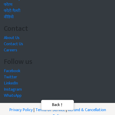
फोरम
फोटो गैलरी
वीडियो
Contact
About Us
Contact Us
Careers
Follow us
Facebook
Twitter
LinkedIn
Instagram
WhatsApp
Privacy Policy
|
Terms of Service
|
Refund & Cancellation