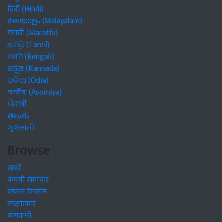
हिंदी (Hindi)
മലയാളം (Malayalam)
मराठी (Marathi)
தமிழ் (Tamil)
বাঙালি (Bengali)
ಕನ್ನಡ (Kannada)
ଓଡିଆ (Odia)
অসমীয়া (Asomiya)
ਪੰਜਾਬੀ
తెలుగు
ગુજરાતી
Browse
खबरें
कंपनी समाचार
सफल किसान
साक्षात्कार
बागवानी