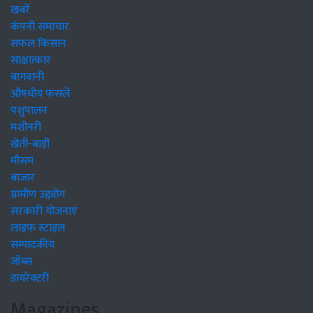
खबरें
कंपनी समाचार
सफल किसान
साक्षात्कार
बागवानी
औषधीय फसलें
पशुपालन
मशीनरी
खेती-बाड़ी
मौसम
बाजार
ग्रामीण उद्द्योग
सरकारी योजनाएं
लाइफ स्टाइल
सम्पादकीय
जॉब्स
डायरेक्टरी
Magazines