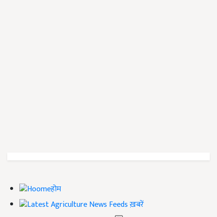
होम
ख़बरें