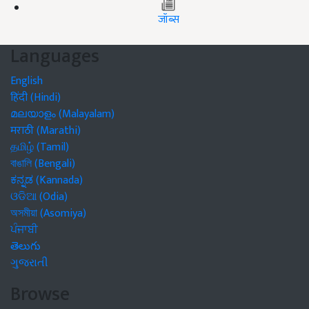
जॉब्स
Languages
English
हिंदी (Hindi)
മലയാളം (Malayalam)
मराठी (Marathi)
தமிழ் (Tamil)
বাঙালি (Bengali)
ಕನ್ನಡ (Kannada)
ଓଡିଆ (Odia)
অসমীয়া (Asomiya)
ਪੰਜਾਬੀ
తెలుగు
ગુજરાતી
Browse