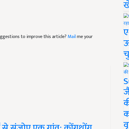
ख
ए
suggestions to improve this article?
Mail
me your
ऊ
च
S
ज
क
क
वृ
ं से संजोए एक गांव: कोंगथोंग