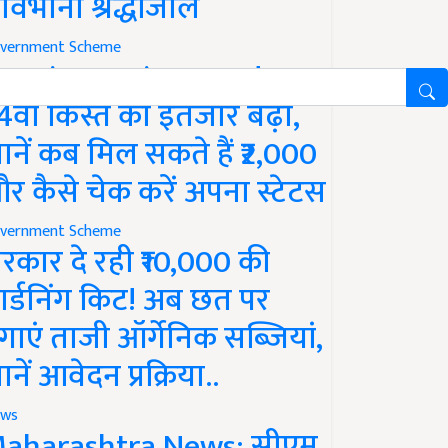
ावभीनी श्रद्धांजलि
vernment Scheme
M Kisan Yojana Update:
4वीं किस्त का इंतजार बढ़ा,
ानें कब मिल सकते हैं ₹2,000
र कैसे चेक करें अपना स्टेटस
vernment Scheme
रकार दे रही ₹10,000 की
ार्डनिंग किट! अब छत पर
गाएं ताजी ऑर्गेनिक सब्जियां,
ानें आवेदन प्रक्रिया..
ws
aharashtra News: सीएम