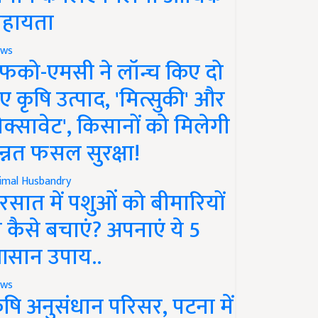
हायता
ws
फको-एमसी ने लॉन्च किए दो
ए कृषि उत्पाद, 'मित्सुकी' और
नेक्सावेट', किसानों को मिलेगी
न्नत फसल सुरक्षा!
imal Husbandry
रसात में पशुओं को बीमारियों
े कैसे बचाएं? अपनाएं ये 5
सान उपाय..
ws
ृषि अनुसंधान परिसर, पटना में