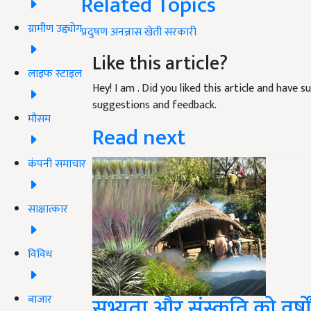
Related Topics
ग्रामीण उद्द्योग
प्रदुषण
अनन्नास
खेती
सरकारी
Like this article?
लाइफ स्टाइल
Hey! I am
. Did you liked this article and have 
suggestions and feedback.
मौसम
Read next
कंपनी समाचार
साक्षात्कार
विविध
बाजार
सभ्यता और संस्कृति को वर्षो