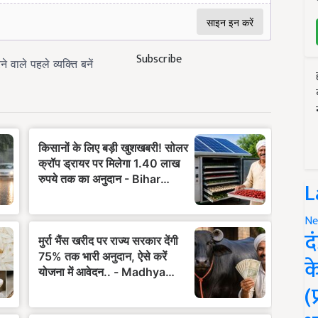
Subscribe
L
Ne
द
क
(