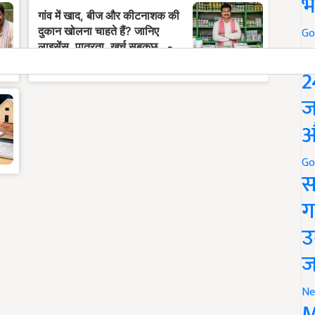
भ
Go
P
2
ज
औ
Go
स
ग
उ
ज
Ne
M