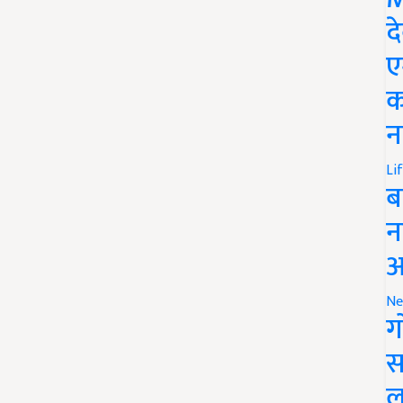
द
ए
क
न
Li
ब
न
आ
Ne
ग
स
ल