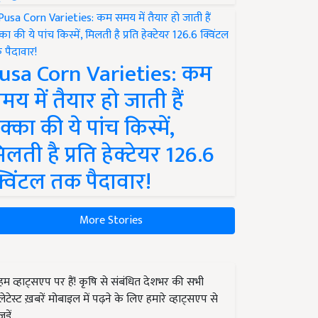
usa Corn Varieties: कम
मय में तैयार हो जाती हैं
क्का की ये पांच किस्में,
िलती है प्रति हेक्टेयर 126.6
्विंटल तक पैदावार!
More Stories
हम व्हाट्सएप पर हैं! कृषि से संबंधित देशभर की सभी
लेटेस्ट ख़बरें मोबाइल में पढ़ने के लिए हमारे व्हाट्सएप से
जुड़ें.