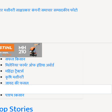
ार
मशीनरी
साक्षात्कार
कंपनी समाचार
सम्पादकीय
फोटो
op on Krishi Jagran
सफल किसान
मिलेनियर फार्मर ऑफ इंडिया अवॉर्ड
महिंद्रा ट्रैक्टर्स
कृषि मशीनरी
जायद की फसल
बिज़नेस आइडियाज
पीएम किसान
op Stories