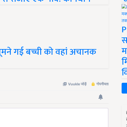
P
स
म
 घूमने गई बच्ची को वहां अचानक
म
क