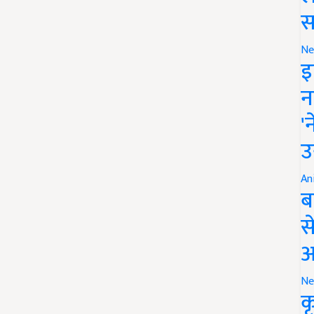
स
Ne
इ
न
'
उ
An
ब
स
आ
Ne
क