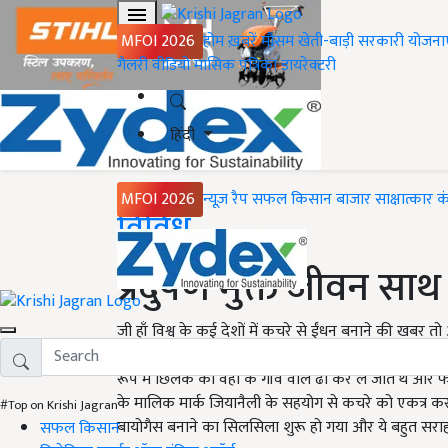
MFOI 2026
होम
ख़बरें
मौसम
खेती-बाड़ी
सरकारी योजना
गैलरी
वीडियो
मासिक पत्रिका
डायरेक्टरी
हिंदी
MFOI 2026
न्यूज़ रैप
सफल किसान
बाजार
साक्षात्कार
क
Home
विविध
प्रदुषण मुक्त जीवन साथ
जी हाँ विश्व के कई देशों में कचरे से ईंधन बनाने की खबर
जा रहे हैं जिसमें पश्चिमी अफ्रीका के बेनिन के एक गाँव जहां 
रूप में छिलके को वहां के गाँव वाले ढो कर ले जाते थे और फें
के मालिक मार्क जियानैली के सहयोग से कचरे को एकत्र कर ट्
#Top on Krishi Jagran
बायोगैस बनाने का सिलसिला शुरू हो गया और ये बहुत सराहन
सफल किसान