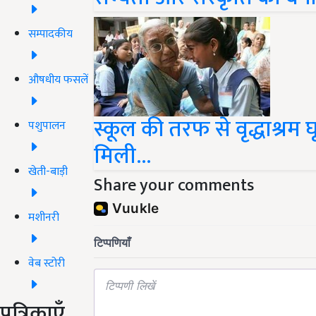
सम्पादकीय
औषधीय फसलें
स्कूल की तरफ से वृद्धाश्रम
पशुपालन
मिली...
खेती-बाड़ी
Share your comments
मशीनरी
वेब स्टोरी
पत्रिकाएँ