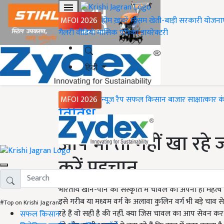
MFOI 2026
होम
ख़बरें
मौसम
खेती-बाड़ी
सरकारी योजना
गैलरी
वीडियो
मासिक पत्रिका
डायरेक्टरी
हिंदी
MFOI 2026
न्यूज़ रैप
सफल किसान
बाजार
साक्षात्कार
क
Home
विविध
आप भी तो नहीं खा रहे 
करें पहचान
भारतीय खान-पान की संस्कृति में चावल का अपना ही महत्व
इसे गरीब या मध्यम वर्ग के अलावा कुलिन वर्ग भी बड़े चा
#Top on Krishi Jagran
रहे हैं वो सही है की नहीं. क्या जिस चावल का आप सेवन कर र
सफल किसान