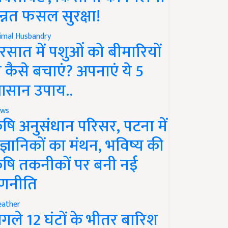
न्नत फसल सुरक्षा!
imal Husbandry
रसात में पशुओं को बीमारियों
े कैसे बचाएं? अपनाएं ये 5
सान उपाय..
ws
ृषि अनुसंधान परिसर, पटना में
ैज्ञानिकों का मंथन, भविष्य की
ृषि तकनीकों पर बनी नई
णनीति
ather
गले 12 घंटों के भीतर बारिश