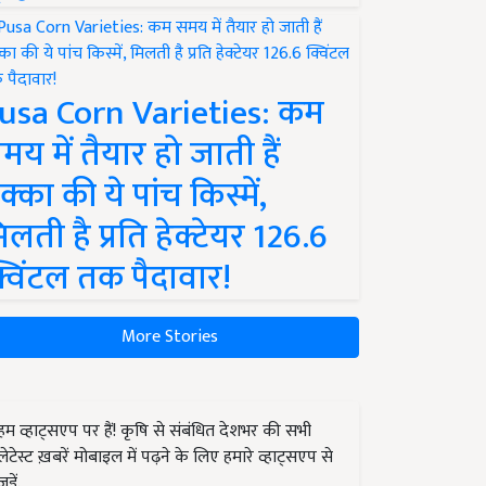
usa Corn Varieties: कम
मय में तैयार हो जाती हैं
क्का की ये पांच किस्में,
िलती है प्रति हेक्टेयर 126.6
्विंटल तक पैदावार!
More Stories
हम व्हाट्सएप पर हैं! कृषि से संबंधित देशभर की सभी
लेटेस्ट ख़बरें मोबाइल में पढ़ने के लिए हमारे व्हाट्सएप से
जुड़ें.