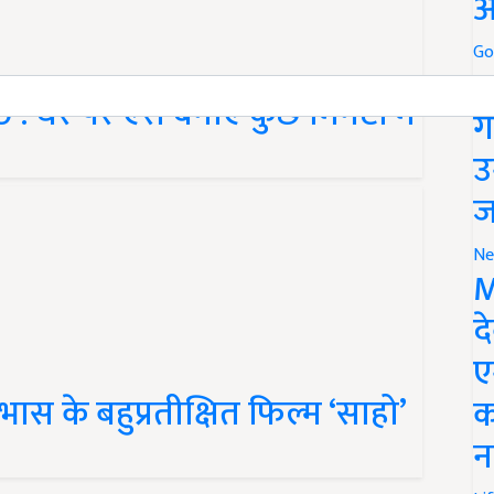
औ
Go
स
घर पर ऐसे बनाएं कुछ मिनटों में
ग
उ
ज
Ne
M
द
ए
स के बहुप्रतीक्षित फिल्म ‘साहो’
क
न