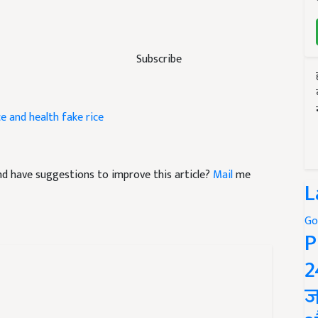
Subscribe
ce and health fake rice
 and have suggestions to improve this article?
Mail
me
L
Go
P
2
ज