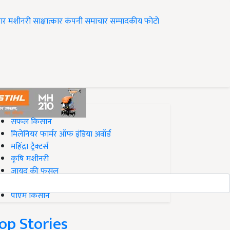
ार
मशीनरी
साक्षात्कार
कंपनी समाचार
सम्पादकीय
फोटो
op on Krishi Jagran
सफल किसान
मिलेनियर फार्मर ऑफ इंडिया अवॉर्ड
महिंद्रा ट्रैक्टर्स
कृषि मशीनरी
जायद की फसल
बिज़नेस आइडियाज
पीएम किसान
op Stories