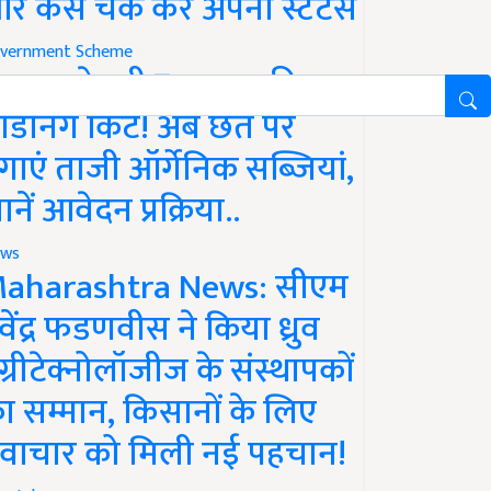
र कैसे चेक करें अपना स्टेटस
vernment Scheme
रकार दे रही ₹10,000 की
ार्डनिंग किट! अब छत पर
गाएं ताजी ऑर्गेनिक सब्जियां,
ानें आवेदन प्रक्रिया..
ws
aharashtra News: सीएम
ेवेंद्र फडणवीस ने किया ध्रुव
ग्रीटेक्नोलॉजीज के संस्थापकों
ा सम्मान, किसानों के लिए
वाचार को मिली नई पहचान!