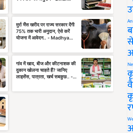
उ
An
ब
स
आ
Ne
क
व
क
र
We
अ