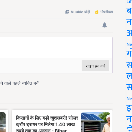
Li
ब
न
आ
Ne
ग
स
ल
स
Ne
इ
न
'