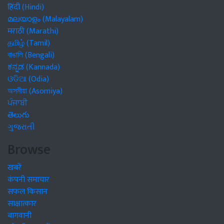
हिंदी (Hindi)
മലയാളം (Malayalam)
मराठी (Marathi)
தமிழ் (Tamil)
বাঙালি (Bengali)
ಕನ್ನಡ (Kannada)
ଓଡିଆ (Odia)
অসমীয়া (Asomiya)
ਪੰਜਾਬੀ
తెలుగు
ગુજરાતી
Browse
खबरें
कंपनी समाचार
सफल किसान
साक्षात्कार
बागवानी