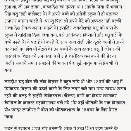
में पले, जिज्ञासु जगदीश चंद्र बसु का जन्म 30 नवंबर, 1858 को बिक्रमपुर
हुआ था, जो अब ढाका , बांग्लादेश का हिस्सा था । आपके पिता श्री भगवान
सिंह बसु डिप्टी कलेक्टर थे। वे अपने बच्चे को अंग्रेजी स्कूल में ही पढाकर
अफसर बनाना चाहते थे। परन्तु पिता श्री अपने बेटे को अफसर नही बल्की
सच्चा देश सेवक बनाना चाहते थे। इसलिए जगदीशचंद्र बसु को पास के
स्कूल में दाखिला दिला दिया गया, वहाँ अधिकतर किसानों और मछुवारों के
बच्चे पढते थे। वे पढाई भी करते थे, साथ-साथ खेती और दूसरे कामों में अपने
घर वालों का हाँथ भी बँटाते थे। उन बच्चों के साथ रहकर बसु ने जीवन की
वास्तविक शिक्षा को अपनाया। वहीं उन्हे शारीरिक श्रम करने की प्रेरणा
मिली। सबको समान समझने की भावना पैदा हुई, मातृभाषा से प्रेम भी हो
गया।
जगदीश चंद्र बोस की जीव विज्ञान में बहुत रुचि थी और 22 वर्ष की आयु में
चिकित्सा विज्ञान की पढ़ाई करने के लिए लंदन चले गए। मगर स्वास्थ खराब
रहने की वजह से इन्होने चिकित्सक (डॉक्टर) बनने का विचार त्यागकर
कैम्ब्रिज के क्राइस्ट महाविद्यालय चले गये और वहाँ भौतिकी के एक विख्यात
प्रो॰ फादर लाफोण्ट ने बोस को भौतिकशास्त्र के अध्ययन के लिए प्रेरित
किया।
लंदन से रसायन शास्त्र और वनस्पति शास्त्र में उच्च शिक्षा ग्रहण करने के