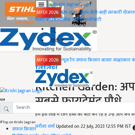
MFOI 2026
होम
ख़बरें
मौसम
खेती-बाड़ी
सरकारी योजना
गैलरी
वीडियो
मासिक पत्रिका
डायरेक्टरी
हिंदी
MFOI 2026
न्यूज़ रैप
सफल किसान
बाजार
साक्षात्कार
क
Home
विविध
Kitchen Garden: अपने 
सबसे फ़ायदेमंद पौधे
हम इस लेख में जिन हर्ब्स की बात कर रहे हैं उन्हें आप बेच
#Top on Krishi Jagran
मनीशा शर्मा
Updated on 22 July, 2023 12:55 PM IST
सफल किसान