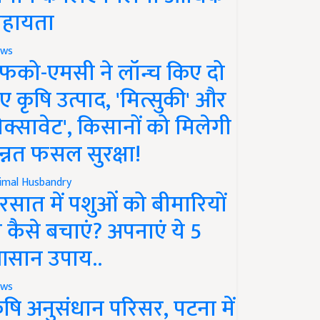
हायता
ws
फको-एमसी ने लॉन्च किए दो
ए कृषि उत्पाद, 'मित्सुकी' और
नेक्सावेट', किसानों को मिलेगी
न्नत फसल सुरक्षा!
imal Husbandry
रसात में पशुओं को बीमारियों
े कैसे बचाएं? अपनाएं ये 5
सान उपाय..
ws
ृषि अनुसंधान परिसर, पटना में