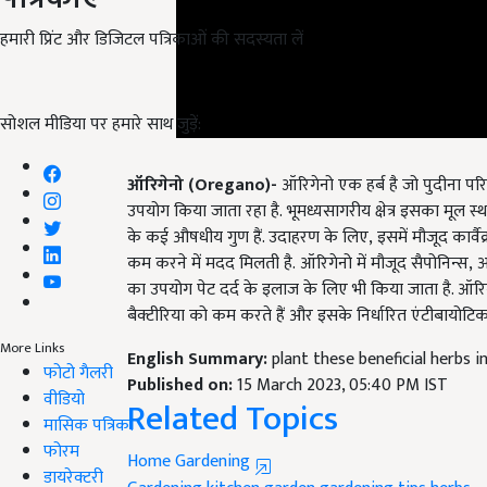
हमारी प्रिंट और डिजिटल पत्रिकाओं की सदस्यता लें
सोशल मीडिया पर हमारे साथ जुड़ें:
ऑरिगेनो (
Oregano
)-
ऑरिगेनो एक हर्ब है जो पुदीना परि
उपयोग किया जाता रहा है.
भूमध्यसागरीय क्षेत्र इसका मूल 
के कई औषधीय गुण हैं. उदाहरण के लिए
,
इसमें मौजूद कार्
कम करने में मदद मिलती है.
ऑरिगेनो में मौजूद सैपोनिन्स
,
अ
का उपयोग पेट दर्द के इलाज के लिए भी किया जाता है. ऑरिगेनो
बैक्टीरिया को कम करते हैं और इसके निर्धारित एंटीबायोट
English Summary:
plant these beneficial herbs 
More Links
Published on:
15 March 2023, 05:40 PM IST
फोटो गैलरी
Related Topics
वीडियो
मासिक पत्रिका
Home Gardening
फोरम
Gardening
kitchen garden
gardening tips
herbs
डायरेक्टरी