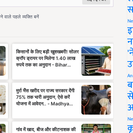
स
Ne
इ
न
'
उ
An
ब
स
आ
Ne
क