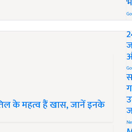
भ
Go
 and have suggestions to improve this article?
Mail
me
P
2
ज
औ
Go
स
ग
 के महत्व हैं खास, जानें इनके
उ
ज
Ne
M