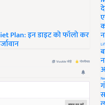
द
ए
क
iet Plan: इन डाइट को फॉलो कर
न
र्जावान
Li
ब
न
आ
Ne
ग
स
ल