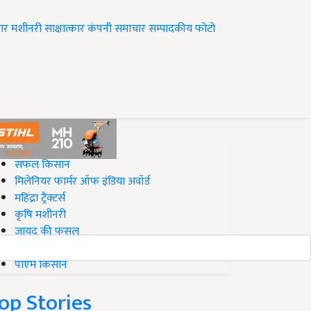
ार
मशीनरी
साक्षात्कार
कंपनी समाचार
सम्पादकीय
फोटो
op on Krishi Jagran
सफल किसान
मिलेनियर फार्मर ऑफ इंडिया अवॉर्ड
महिंद्रा ट्रैक्टर्स
कृषि मशीनरी
जायद की फसल
बिज़नेस आइडियाज
पीएम किसान
op Stories