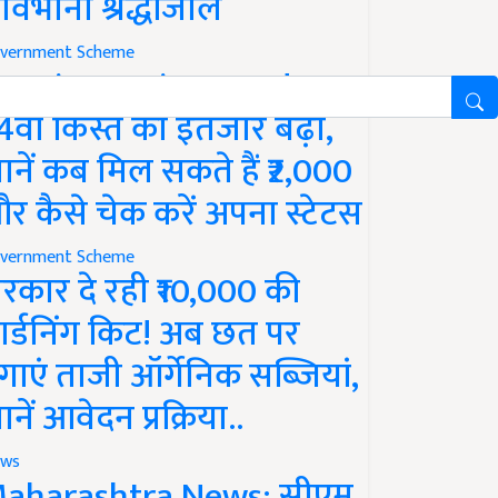
ावभीनी श्रद्धांजलि
vernment Scheme
M Kisan Yojana Update:
4वीं किस्त का इंतजार बढ़ा,
ानें कब मिल सकते हैं ₹2,000
र कैसे चेक करें अपना स्टेटस
vernment Scheme
रकार दे रही ₹10,000 की
ार्डनिंग किट! अब छत पर
गाएं ताजी ऑर्गेनिक सब्जियां,
ानें आवेदन प्रक्रिया..
ws
aharashtra News: सीएम