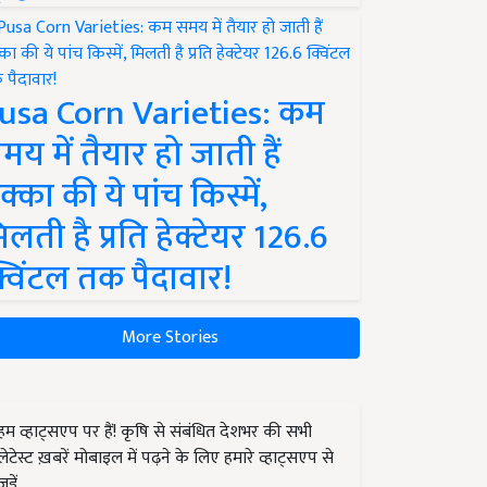
usa Corn Varieties: कम
मय में तैयार हो जाती हैं
क्का की ये पांच किस्में,
िलती है प्रति हेक्टेयर 126.6
्विंटल तक पैदावार!
More Stories
हम व्हाट्सएप पर हैं! कृषि से संबंधित देशभर की सभी
लेटेस्ट ख़बरें मोबाइल में पढ़ने के लिए हमारे व्हाट्सएप से
जुड़ें.