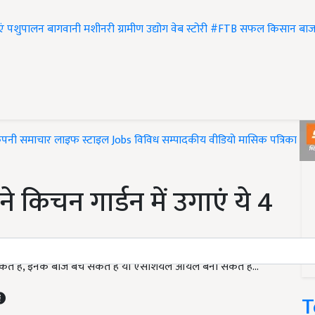
एं
पशुपालन
बागवानी
मशीनरी
ग्रामीण उद्योग
वेब स्टोरी
#FTB
सफल किसान
बाज
ंपनी समाचार
लाइफ स्टाइल
Jobs
विविध
सम्पादकीय
वीडियो
मासिक पत्रिका
#T
किचन गार्डन में उगाएं ये 4
 सकते हैं, इनके बीज बेच सकते हैं या एसेंशियल ऑयल बना सकते हैं...
T