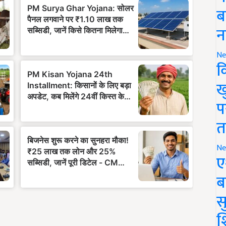
ब
न
Ne
क
ख
प
त
Ne
ए
ब
सु
श