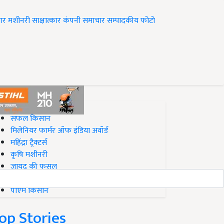
ार
मशीनरी
साक्षात्कार
कंपनी समाचार
सम्पादकीय
फोटो
op on Krishi Jagran
सफल किसान
मिलेनियर फार्मर ऑफ इंडिया अवॉर्ड
महिंद्रा ट्रैक्टर्स
कृषि मशीनरी
जायद की फसल
बिज़नेस आइडियाज
पीएम किसान
op Stories