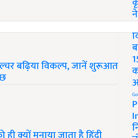
क
न
We
द
ब
1
ल्चर बढ़िया विकल्प, जानें शुरूआत
क
ुछ
अ
Go
P
I
न
ही क्यों मनाया जाता है हिंदी