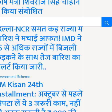
ृषि मंत्री शिवराज सिंह चौहान
े किया संबोधित
ather
िल्ली-NCR समेत कई राज्यों में
ारिश ने मचाई आफत! IMD ने
5 से अधिक राज्यों में बिजली
ड़कने के साथ तेज बारिश का
लर्ट किया जारी..
vernment Scheme
M Kisan 24th
nstallment: अक्टूबर से पहले
िपटा लें ये 3 जरूरी काम, नहीं