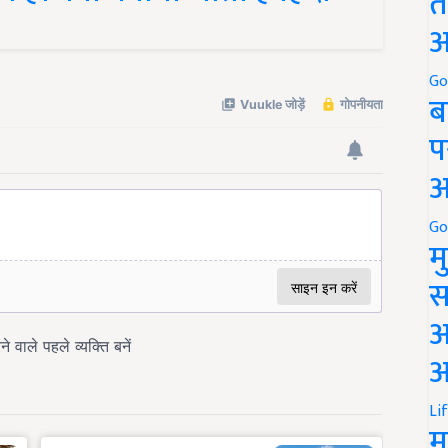
त
अ
Go
ब
प
अ
Go
म
स
अ
आ
Li
म