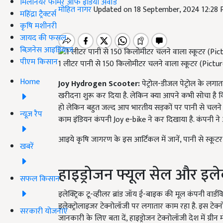
मिलेनियर फार्मर ऑफ इंडिया अवॉर्ड
मोहित नागर
Updated on 18 September, 2024 12:28
महिंद्रा ट्रैक्टर्स
कृषि मशीनरी
जायद की फसल
बिज़नेस आइडियाज
पीएम किसान
1 लीटर पानी से 150 किलोमीटर चलने वाला स्कूटर (Pictur
Home
Joy Hydrogen Scooter:
पेट्रोल-डीजल पेट्रोल के लगात
खरीदना शुरू कर दिया है. लेकिन क्या आपने कभी सोचा है 
हो लेकिन बहुत जल्द आप भारतीय सड़कों पर पानी से चलने
न्यूज़ रैप
काम इंडियन कंपनी Joy e-bike ने कर दिखाया है. कंपनी ने अ
आइये कृषि जागरण के इस आर्टिकल में जानें, पानी से स्कू
खबरें
हाइड्रोजन फ्यूल सेल और इलेक
सफल किसान
इलेक्ट्रिक टू-व्हीलर ब्रांड जॉय ई-बाइक की मूल कंपनी वार्
इलेक्ट्रोलाइजर टेक्नोलॉजी पर लगातार काम रहा है. इस टे
सरकारी योजनाएं
जानकारी के लिए बता दें, हाइड्रोजन टेक्नोलॉजी देश में ग्रीन