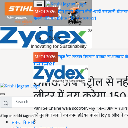
MFOI 2026
होम
ख़बरें
मौसम
खेती-बाड़ी
सरकारी योजना
गैलरी
वीडियो
मासिक पत्रिका
डायरेक्टरी
हिंदी
MFOI 2026
न्यूज़ रैप
सफल किसान
बाजार
साक्षात्कार
क
Home
विविध
OMG: अब पेट्रोल से नही
लीटर में तय करेगा 15
Pani Se Chalne wala scooter: बहुत जल्द आप भारतीय सड
को मुनकिन बनाने का काम इंडियन कंपनी Joy e-bike ने कर द
#Top on Krishi Jagran
है.
सफल किसान