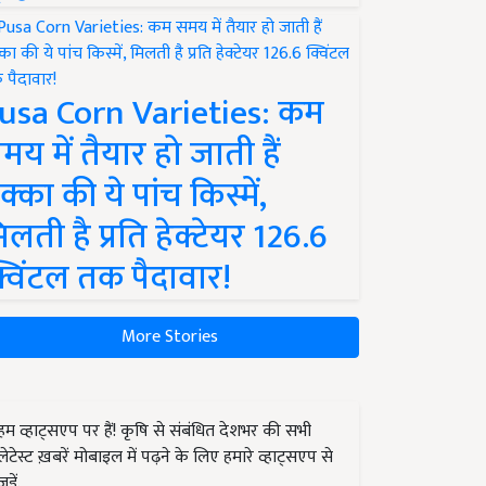
usa Corn Varieties: कम
मय में तैयार हो जाती हैं
क्का की ये पांच किस्में,
िलती है प्रति हेक्टेयर 126.6
्विंटल तक पैदावार!
More Stories
हम व्हाट्सएप पर हैं! कृषि से संबंधित देशभर की सभी
लेटेस्ट ख़बरें मोबाइल में पढ़ने के लिए हमारे व्हाट्सएप से
जुड़ें.