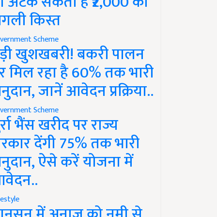
ो अटक सकती है ₹2,000 की
गली किस्त
vernment Scheme
ड़ी खुशखबरी! बकरी पालन
र मिल रहा है 60% तक भारी
नुदान, जानें आवेदन प्रक्रिया..
vernment Scheme
ुर्रा भैंस खरीद पर राज्य
रकार देंगी 75% तक भारी
नुदान, ऐसे करें योजना में
वेदन..
festyle
ानसून में अनाज को नमी से