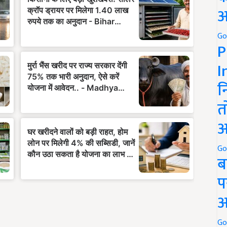
अ
Go
P
I
न
त
अ
Go
ब
प
अ
Go