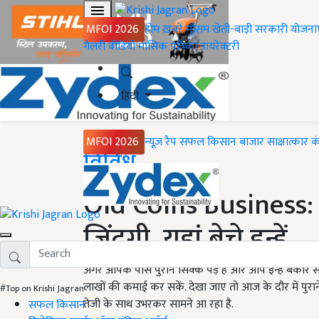
MFOI 2026
होम
ख़बरें
मौसम
खेती-बाड़ी
सरकारी योजना
गैलरी
वीडियो
मासिक पत्रिका
डायरेक्टरी
हिंदी
MFOI 2026
न्यूज़ रैप
सफल किसान
बाजार
साक्षात्कार
क
Home
विविध
Old Coins Business: प
जिंदगी, यहां बेचे इन्हें
अगर आपके पास पुराने सिक्के पड़े है और आप इन्हें बेकार सम
लाखों की कमाई कर सकें. देखा जाए तो आज के दौर में पुर
#Top on Krishi Jagran
तेजी के साथ उभरकर सामने आ रहा है.
सफल किसान