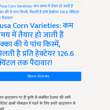
usa Corn Varieties: कम
मय में तैयार हो जाती हैं
क्का की ये पांच किस्में,
िलती है प्रति हेक्टेयर 126.6
्विंटल तक पैदावार!
More Stories
हम व्हाट्सएप पर हैं! कृषि से संबंधित देशभर की सभी
लेटेस्ट ख़बरें मोबाइल में पढ़ने के लिए हमारे व्हाट्सएप से
जुड़ें.