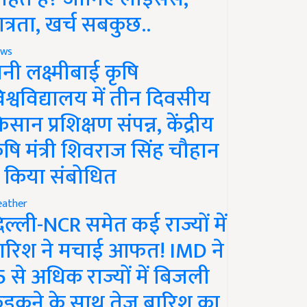
ात्रता, खर्च सबकुछ..
ws
ानी लक्ष्मीबाई कृषि
िश्वविद्यालय में तीन दिवसीय
िसान प्रशिक्षण संपन्न, केंद्रीय
ृषि मंत्री शिवराज सिंह चौहान
े किया संबोधित
ather
िल्ली-NCR समेत कई राज्यों में
ारिश ने मचाई आफत! IMD ने
5 से अधिक राज्यों में बिजली
ड़कने के साथ तेज बारिश का