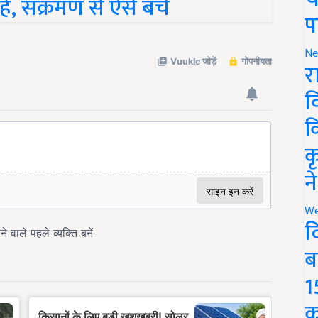
प
Ne
र
व
क
क
न
We
द
ब
1
क