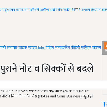
एं
पशुपालन
बागवानी
मशीनरी
ग्रामीण उद्योग
वेब स्टोरी
#FTB
सफल किसान
बाज
ंपनी समाचार
लाइफ स्टाइल
Jobs
विविध
सम्पादकीय
वीडियो
मासिक पत्रिका
#T
ुराने नोट व सिक्कों से बदले
झते हैं, तो यह खबर एक बार जरूर पढ़ें. ताकि इन्हें बेचकर हजारों-
ाने नोट व सिक्कों का बिजनेस (Notes and Coins Business) बहुत ही
T