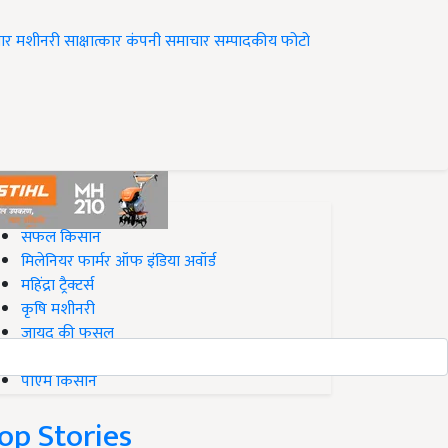
ार
मशीनरी
साक्षात्कार
कंपनी समाचार
सम्पादकीय
फोटो
op on Krishi Jagran
सफल किसान
मिलेनियर फार्मर ऑफ इंडिया अवॉर्ड
महिंद्रा ट्रैक्टर्स
कृषि मशीनरी
जायद की फसल
बिज़नेस आइडियाज
पीएम किसान
op Stories