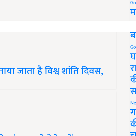
Go
म
5
ब
Go
घ
ाया जाता है विश्व शांति दिवस,
र
क
स
Ne
ग
क
 संक्रमण से ऐसे बचें
च