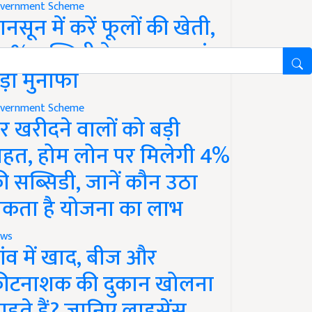
vernment Scheme
ानसून में करें फूलों की खेती,
0% सब्सिडी के साथ कमाएं
ड़ा मुनाफा
vernment Scheme
र खरीदने वालों को बड़ी
ाहत, होम लोन पर मिलेगी 4%
ी सब्सिडी, जानें कौन उठा
कता है योजना का लाभ
ws
ांव में खाद, बीज और
ीटनाशक की दुकान खोलना
ाहते हैं? जानिए लाइसेंस,