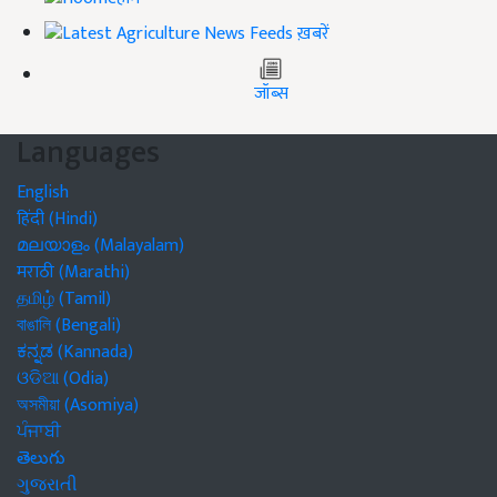
ख़बरें
जॉब्स
Languages
English
हिंदी (Hindi)
മലയാളം (Malayalam)
मराठी (Marathi)
தமிழ் (Tamil)
বাঙালি (Bengali)
ಕನ್ನಡ (Kannada)
ଓଡିଆ (Odia)
অসমীয়া (Asomiya)
ਪੰਜਾਬੀ
తెలుగు
ગુજરાતી