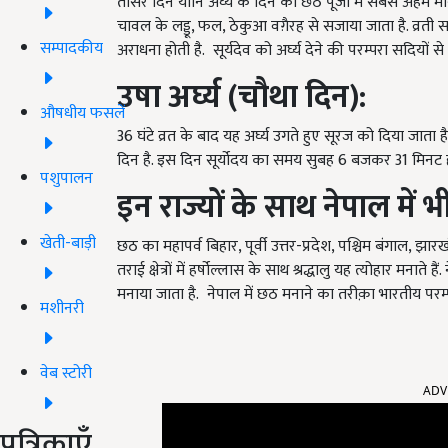
तीसरे दिन यानि अर्घ्य के दिन को छठ पूजा में सबसे अहम मान
चावल के लड्डू, फल, ठेकुआ वग़ैरह से सजाया जाता है. व्रती स
सम्पादकीय
अराधना होती है. सूर्यदेव को अर्घ्य देने की परम्परा सदियों 
उषा अर्घ्य
(
चौथा दिन)
:
औषधीय फसलें
36 घंटे व्रत के बाद यह अर्घ्य उगते हुए सूरज को दिया जाता 
दिन है. इस दिन सूर्योदय का समय सुबह 6 बजकर 31 मिनट 
पशुपालन
इन राज्यों के साथ नेपाल में 
खेती-बाड़ी
छठ का महापर्व बिहार, पूर्वी उत्तर-प्रदेश, पश्चिम बंगाल, झारख
तराई क्षेत्रों में हर्षोल्लास के साथ श्रद्धालु यह त्योहार मनात
मनाया जाता है. नेपाल में छठ मनाने का तरीक़ा भारतीय परम्प
मशीनरी
ADV
वेब स्टोरी
पत्रिकाएँ