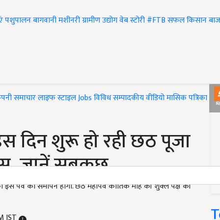
एं
पशुपालन
बागवानी
मशीनरी
ग्रामीण उद्योग
वेब स्टोरी
#FTB
सफल किसान
बाज
ंपनी समाचार
लाइफ स्टाइल
Jobs
विविध
सम्पादकीय
वीडियो
मासिक पत्रिका
#T
 दिन शुरू हो रही छठ पूजा
ास, जानें सबकुछ
 इस पर्व का समापन होगा. छठ महापर्व कार्तिक माह की शुक्ल पक्ष की
T
AM IST