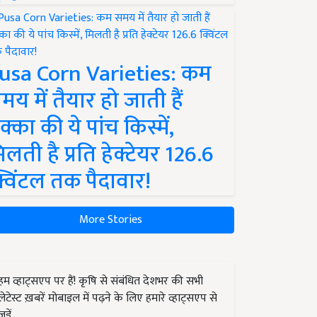
usa Corn Varieties: कम
मय में तैयार हो जाती हैं
क्का की ये पांच किस्में,
िलती है प्रति हेक्टेयर 126.6
्विंटल तक पैदावार!
More Stories
हम व्हाट्सएप पर हैं! कृषि से संबंधित देशभर की सभी
लेटेस्ट ख़बरें मोबाइल में पढ़ने के लिए हमारे व्हाट्सएप से
जुड़ें.