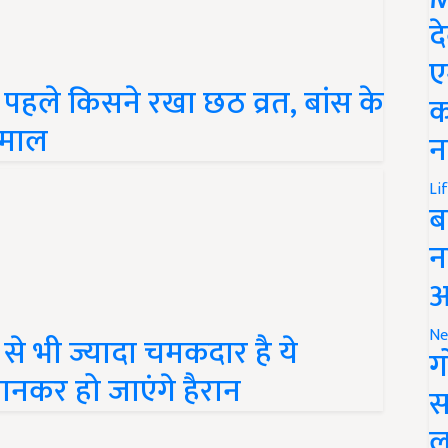
द
ए
हले किसने रखा छठ व्रत, बांस के
क
तेमाल
न
Li
ब
न
आ
े भी ज्यादा चमकदार है ये
Ne
ग
नकर हो जाएंगे हैरान
स
ल