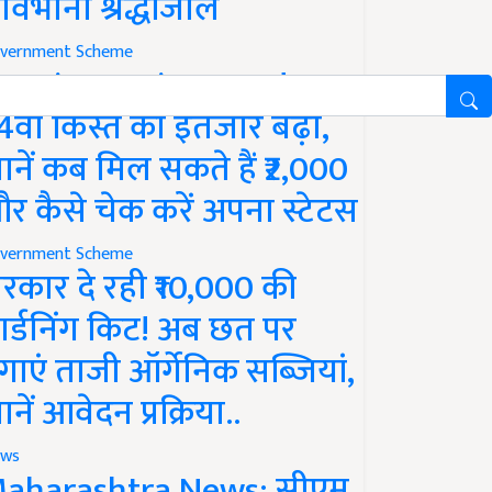
ावभीनी श्रद्धांजलि
vernment Scheme
M Kisan Yojana Update:
4वीं किस्त का इंतजार बढ़ा,
ानें कब मिल सकते हैं ₹2,000
र कैसे चेक करें अपना स्टेटस
vernment Scheme
रकार दे रही ₹10,000 की
ार्डनिंग किट! अब छत पर
गाएं ताजी ऑर्गेनिक सब्जियां,
ानें आवेदन प्रक्रिया..
ws
aharashtra News: सीएम