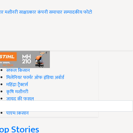
ार
मशीनरी
साक्षात्कार
कंपनी समाचार
सम्पादकीय
फोटो
op on Krishi Jagran
सफल किसान
मिलेनियर फार्मर ऑफ इंडिया अवॉर्ड
महिंद्रा ट्रैक्टर्स
कृषि मशीनरी
जायद की फसल
बिज़नेस आइडियाज
पीएम किसान
op Stories