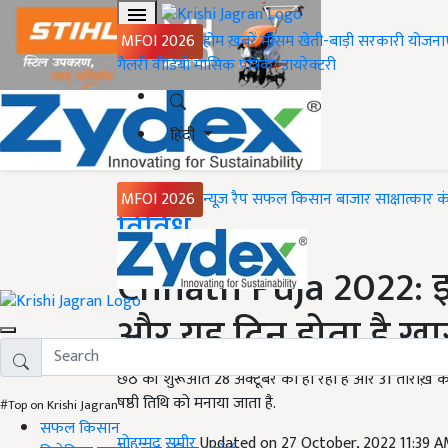
MFOI 2026
होम
ख़बरें
मौसम
खेती-बाड़ी
सरकारी योजना
गैलरी
वीडियो
मासिक पत्रिका
डायरेक्टरी
हिंदी
MFOI 2026
न्यूज़ रैप
सफल किसान
बाजार
साक्षात्कार
क
Home
विविध
Chhath Puja 2022: इस
और यह दिन होता है ख़
छठ की शुरूआत 28 अक्टूबर को हो रही है और 31 तारीख़ को
षष्ठी तिथि को मनाया जाता है.
#Top on Krishi Jagran
सफल किसान
मोहम्मद समीर
Updated on 27 October, 2022 11:39 