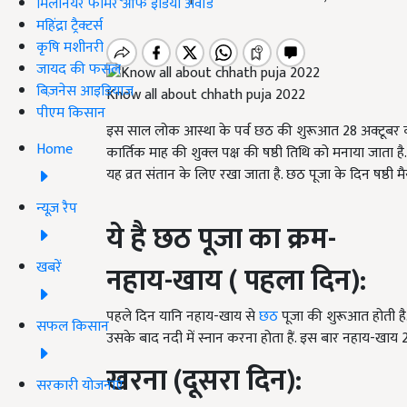
मिलेनियर फार्मर ऑफ इंडिया अवॉर्ड
महिंद्रा ट्रैक्टर्स
कृषि मशीनरी
जायद की फसल
बिज़नेस आइडियाज
Know all about chhath puja 2022
पीएम किसान
इस साल लोक आस्था के पर्व छठ की शुरूआत 28 अक्टूबर को
Home
कार्तिक माह की शुक्ल पक्ष की षष्ठी तिथि को मनाया जाता है. 
यह व्रत संतान के लिए रखा जाता है. छठ पूजा के दिन षष्ठी मै
न्यूज़ रैप
ये है छठ पूजा का क्रम-
खबरें
नहाय-खाय ( पहला दिन)
:
पहले दिन यानि नहाय-खाय से
छठ
पूजा की शुरूआत होती है.
सफल किसान
उसके बाद नदी में स्नान करना होता हैं. इस बार नहाय-खाय 2
खरना (दूसरा दिन)
:
सरकारी योजनाएं