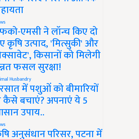
हायता
ws
फको-एमसी ने लॉन्च किए दो
ए कृषि उत्पाद, 'मित्सुकी' और
नेक्सावेट', किसानों को मिलेगी
न्नत फसल सुरक्षा!
imal Husbandry
रसात में पशुओं को बीमारियों
े कैसे बचाएं? अपनाएं ये 5
सान उपाय..
ws
ृषि अनुसंधान परिसर, पटना में