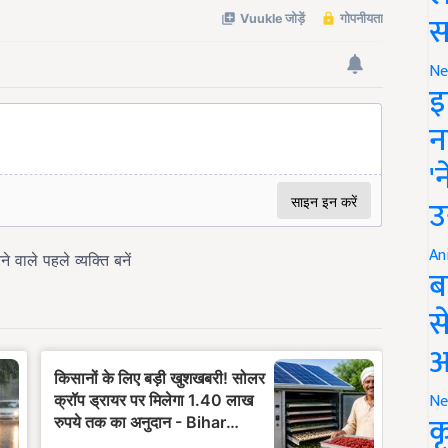
स
Ne
इ
न
'
उ
An
ब
स
आ
Ne
क