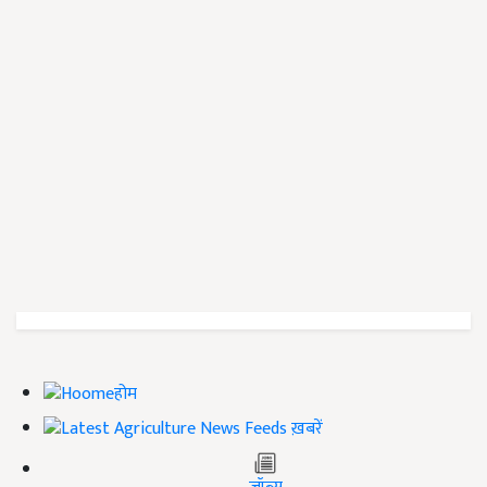
होम
ख़बरें