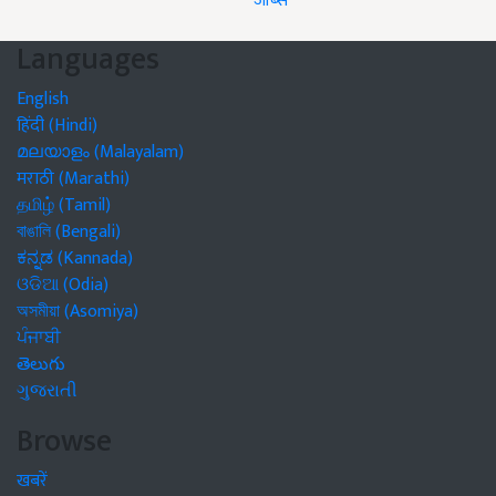
जॉब्स
Languages
English
हिंदी (Hindi)
മലയാളം (Malayalam)
मराठी (Marathi)
தமிழ் (Tamil)
বাঙালি (Bengali)
ಕನ್ನಡ (Kannada)
ଓଡିଆ (Odia)
অসমীয়া (Asomiya)
ਪੰਜਾਬੀ
తెలుగు
ગુજરાતી
Browse
खबरें