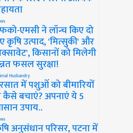
हायता
ws
फको-एमसी ने लॉन्च किए दो
ए कृषि उत्पाद, 'मित्सुकी' और
नेक्सावेट', किसानों को मिलेगी
न्नत फसल सुरक्षा!
imal Husbandry
रसात में पशुओं को बीमारियों
े कैसे बचाएं? अपनाएं ये 5
सान उपाय..
ws
ृषि अनुसंधान परिसर, पटना में