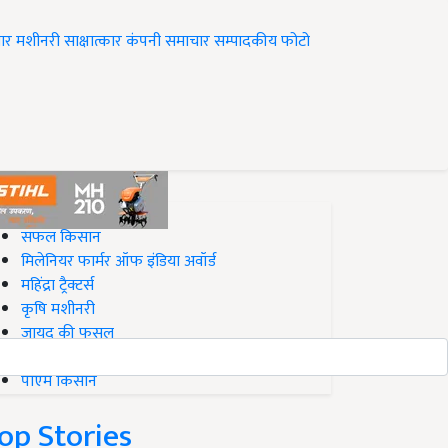
ार
मशीनरी
साक्षात्कार
कंपनी समाचार
सम्पादकीय
फोटो
op on Krishi Jagran
सफल किसान
मिलेनियर फार्मर ऑफ इंडिया अवॉर्ड
महिंद्रा ट्रैक्टर्स
कृषि मशीनरी
जायद की फसल
बिज़नेस आइडियाज
पीएम किसान
op Stories