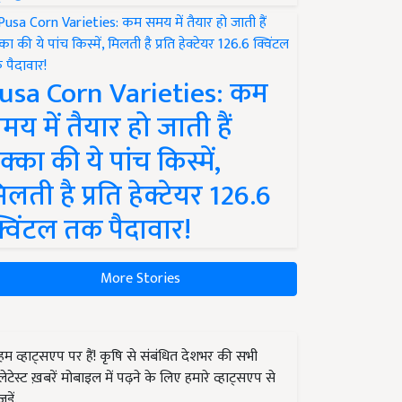
usa Corn Varieties: कम
मय में तैयार हो जाती हैं
क्का की ये पांच किस्में,
िलती है प्रति हेक्टेयर 126.6
्विंटल तक पैदावार!
More Stories
हम व्हाट्सएप पर हैं! कृषि से संबंधित देशभर की सभी
लेटेस्ट ख़बरें मोबाइल में पढ़ने के लिए हमारे व्हाट्सएप से
जुड़ें.