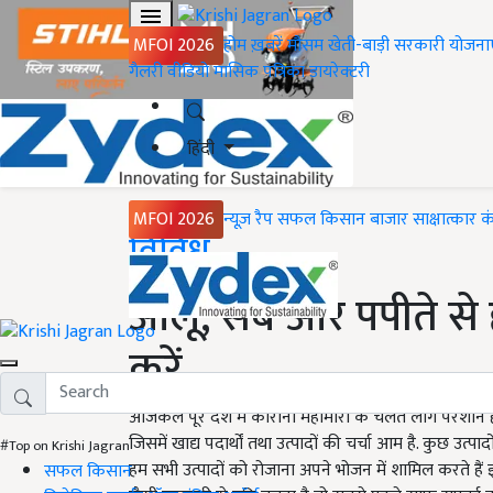
MFOI 2026
होम
ख़बरें
मौसम
खेती-बाड़ी
सरकारी योजना
गैलरी
वीडियो
मासिक पत्रिका
डायरेक्टरी
हिंदी
MFOI 2026
न्यूज़ रैप
सफल किसान
बाजार
साक्षात्कार
क
Home
विविध
आलू, सेब और पपीते से 
करें
आजकल पूरे देश में कोरोना महामारी के चलते लोग परेशान ह
जिसमें खाद्य पदार्थों तथा उत्पादों की चर्चा आम है. कुछ उत्
#Top on Krishi Jagran
हम सभी उत्पादों को रोजाना अपने भोजन में शामिल करते है
सफल किसान