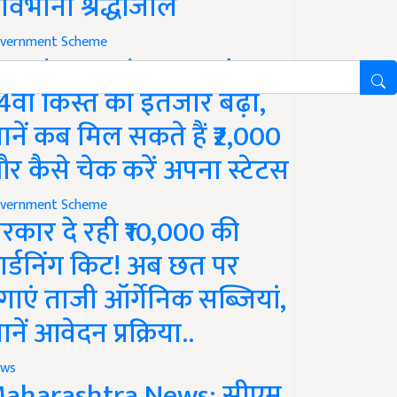
ावभीनी श्रद्धांजलि
vernment Scheme
M Kisan Yojana Update:
4वीं किस्त का इंतजार बढ़ा,
ानें कब मिल सकते हैं ₹2,000
र कैसे चेक करें अपना स्टेटस
vernment Scheme
रकार दे रही ₹10,000 की
ार्डनिंग किट! अब छत पर
गाएं ताजी ऑर्गेनिक सब्जियां,
ानें आवेदन प्रक्रिया..
ws
aharashtra News: सीएम