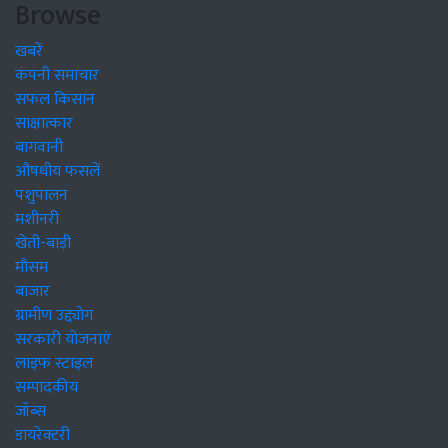
Browse
खबरें
कंपनी समाचार
सफल किसान
साक्षात्कार
बागवानी
औषधीय फसलें
पशुपालन
मशीनरी
खेती-बाड़ी
मौसम
बाजार
ग्रामीण उद्द्योग
सरकारी योजनाएं
लाइफ स्टाइल
सम्पादकीय
जॉब्स
डायरेक्टरी