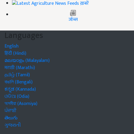
ख़बरें
जॉब्स
Languages
English
हिंदी (Hindi)
മലയാളം (Malayalam)
मराठी (Marathi)
தமிழ் (Tamil)
বাঙালি (Bengali)
ಕನ್ನಡ (Kannada)
ଓଡିଆ (Odia)
অসমীয়া (Asomiya)
ਪੰਜਾਬੀ
తెలుగు
ગુજરાતી