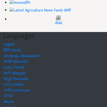
होम
ख़बरें
जॉब्स
Languages
English
हिंदी (Hindi)
മലയാളം (Malayalam)
मराठी (Marathi)
தமிழ் (Tamil)
বাঙালি (Bengali)
ಕನ್ನಡ (Kannada)
ଓଡିଆ (Odia)
অসমীয়া (Asomiya)
ਪੰਜਾਬੀ
తెలుగు