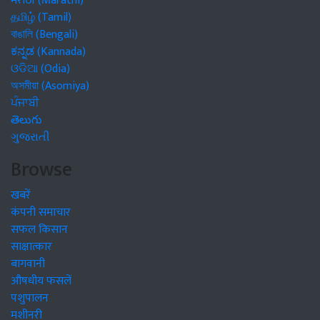
मराठी (Marathi)
தமிழ் (Tamil)
বাঙালি (Bengali)
ಕನ್ನಡ (Kannada)
ଓଡିଆ (Odia)
অসমীয়া (Asomiya)
ਪੰਜਾਬੀ
తెలుగు
ગુજરાતી
Browse
खबरें
कंपनी समाचार
सफल किसान
साक्षात्कार
बागवानी
औषधीय फसलें
पशुपालन
मशीनरी