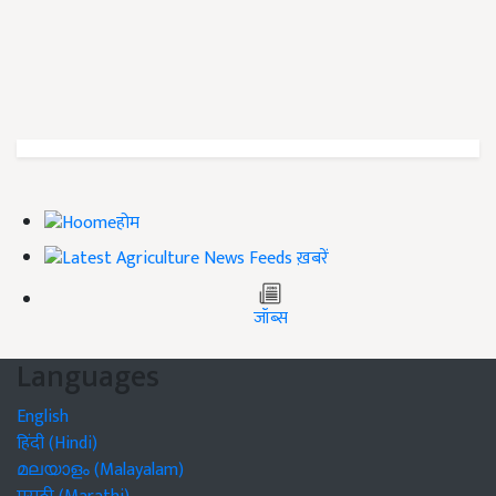
होम
ख़बरें
जॉब्स
Languages
English
हिंदी (Hindi)
മലയാളം (Malayalam)