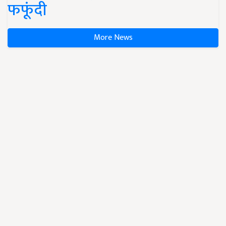
फफूंदी
More News