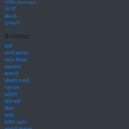
অসমীয়া (Asomiya)
ਪੰਜਾਬੀ
తెలుగు
ગુજરાતી
Browse
खबरें
कंपनी समाचार
सफल किसान
साक्षात्कार
बागवानी
औषधीय फसलें
पशुपालन
मशीनरी
खेती-बाड़ी
मौसम
बाजार
ग्रामीण उद्द्योग