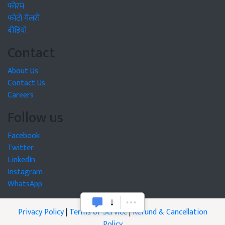
फोरम
फोटो गैलरी
वीडियो
Contact
About Us
Contact Us
Careers
Follow us
Facebook
Twitter
LinkedIn
Instagram
WhatsApp
Privacy Policy
|
Terms of Service
|
Refund & Cancellation
Policy