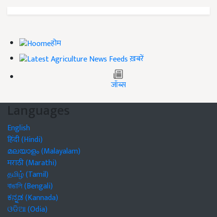
होम
ख़बरें
जॉब्स
Languages
English
हिंदी (Hindi)
മലയാളം (Malayalam)
मराठी (Marathi)
தமிழ் (Tamil)
বাঙালি (Bengali)
ಕನ್ನಡ (Kannada)
ଓଡିଆ (Odia)