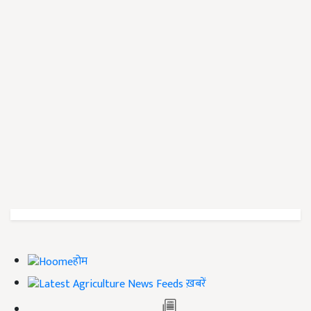
होम
ख़बरें