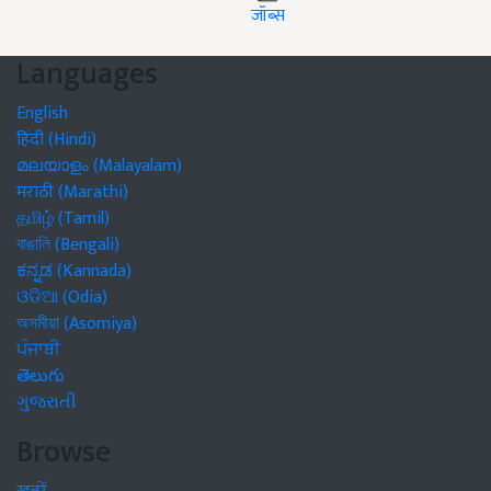
जॉब्स
Languages
English
हिंदी (Hindi)
മലയാളം (Malayalam)
मराठी (Marathi)
தமிழ் (Tamil)
বাঙালি (Bengali)
ಕನ್ನಡ (Kannada)
ଓଡିଆ (Odia)
অসমীয়া (Asomiya)
ਪੰਜਾਬੀ
తెలుగు
ગુજરાતી
Browse