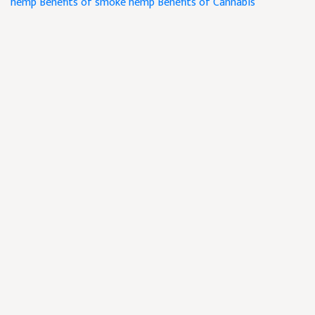
hemp
Benefits of smoke hemp
Benefits of Cannabis