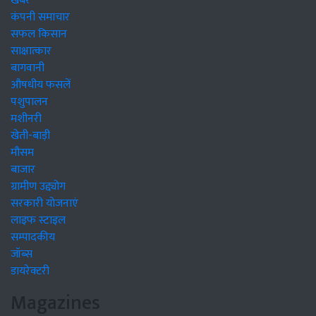
खबरें
कंपनी समाचार
सफल किसान
साक्षात्कार
बागवानी
औषधीय फसलें
पशुपालन
मशीनरी
खेती-बाड़ी
मौसम
बाजार
ग्रामीण उद्द्योग
सरकारी योजनाएं
लाइफ स्टाइल
सम्पादकीय
जॉब्स
डायरेक्टरी
Magazines