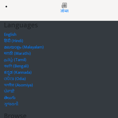
जॉब्स
Languages
English
हिंदी (Hindi)
മലയാളം (Malayalam)
मराठी (Marathi)
தமிழ் (Tamil)
বাঙালি (Bengali)
ಕನ್ನಡ (Kannada)
ଓଡିଆ (Odia)
অসমীয়া (Asomiya)
ਪੰਜਾਬੀ
తెలుగు
ગુજરાતી
Browse