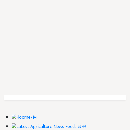
होम
ख़बरें